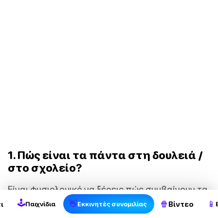
1. Πώς είναι τα πάντα στη δουλειά /
2
στο σχολείο?
Είναι φυσιολογικό να ξέρεις πώς συμβαίνουν τα
🕹
πράγματα με την καθημερινή ζωή της
👋
🍿
📱
ι
Βίντεο
Παιχνίδια
Εκκινητές συνομιλίας