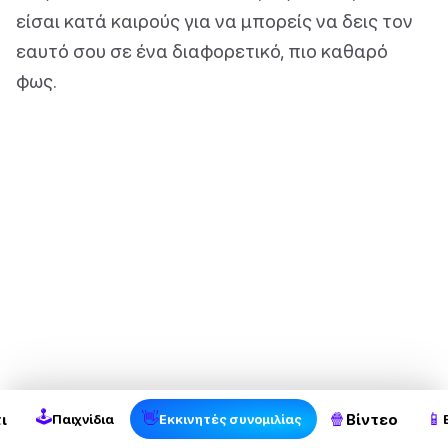
είσαι κατά καιρούς για να μπορείς να δεις τον
εαυτό σου σε ένα διαφορετικό, πιο καθαρό
φως.
2
🕹
👋
🍿
📱
ι
Βίντεο
Παιχνίδια
Εκκινητές συνομιλίας