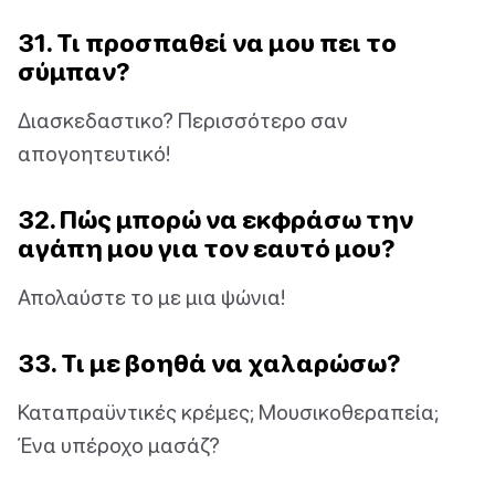
31. Τι προσπαθεί να μου πει το
σύμπαν?
Διασκεδαστικο? Περισσότερο σαν
απογοητευτικό!
32. Πώς μπορώ να εκφράσω την
αγάπη μου για τον εαυτό μου?
Απολαύστε το με μια ψώνια!
33. Τι με βοηθά να χαλαρώσω?
Καταπραϋντικές κρέμες; Μουσικοθεραπεία;
Ένα υπέροχο μασάζ?