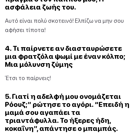
ασφάλεια ζωής του.
Αυτό είναι πολύ σκοτεινό! Ελπίζω να μην σου
αφήσει τίποτα!
4. Τι παίρνετε αν διασταυρώσετε
μια φρατζόλα ψωμί με έναν κόλπο;
Μια μόλυνση ζύμης
Έτσι το παίρνεις!
5. Γιατί η αδελφή μου ονομάζεται
Ρόουζ;” ρώτησε το αγόρι. “Επειδή η
μαμά σου αγαπάει τα
τριαντάφυλλα. Το ήξερες ήδη,
κοκαΐνη”, απάντησε ο μπαμπάς.