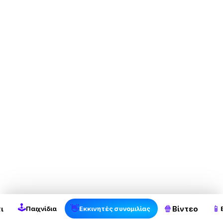
2
🕹
👋
🍿
📱
ι
Βίντεο
Παιχνίδια
Εκκινητές συνομιλίας