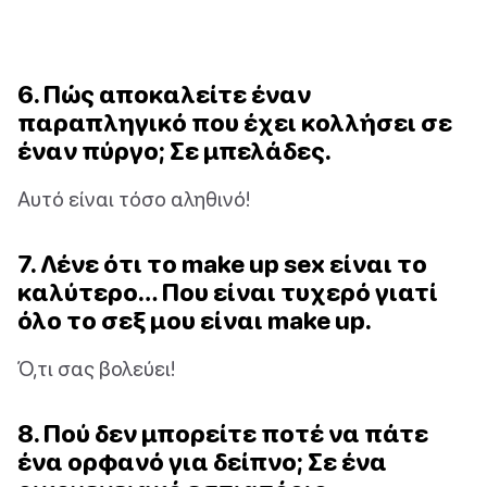
6. Πώς αποκαλείτε έναν
παραπληγικό που έχει κολλήσει σε
έναν πύργο; Σε μπελάδες.
Αυτό είναι τόσο αληθινό!
7. Λένε ότι το make up sex είναι το
καλύτερο… Που είναι τυχερό γιατί
όλο το σεξ μου είναι make up.
Ό,τι σας βολεύει!
8. Πού δεν μπορείτε ποτέ να πάτε
ένα ορφανό για δείπνο; Σε ένα