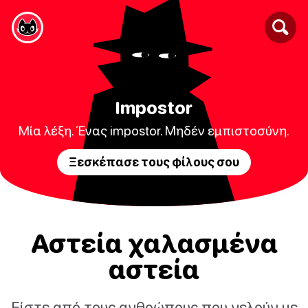
Impostor
Μία λέξη. Ένας impostor. Μηδέν εμπιστοσύνη.
Ξεσκέπασε τους φίλους σου
Αστεία χαλασμένα
αστεία
Είστε από τους ανθρώπους που γελούν με