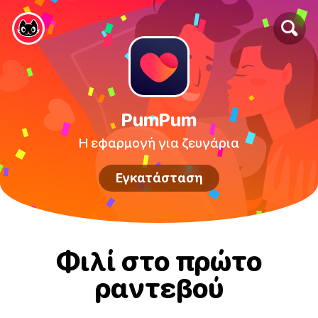
PumPum
Η εφαρμογή για ζευγάρια
Εγκατάσταση
Φιλί στο πρώτο
ραντεβού