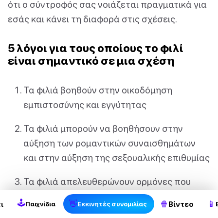
ότι ο σύντροφός σας νοιάζεται πραγματικά για
εσάς και κάνει τη διαφορά στις σχέσεις.
5 λόγοι για τους οποίους το φιλί
είναι σημαντικό σε μια σχέση
Τα φιλιά βοηθούν στην οικοδόμηση
εμπιστοσύνης και εγγύτητας
Τα φιλιά μπορούν να βοηθήσουν στην
αύξηση των ρομαντικών συναισθημάτων
και στην αύξηση της σεξουαλικής επιθυμίας
Τα φιλιά απελευθερώνουν ορμόνες που
διεγείρουν τον εγκέφαλο και προάγουν το
🕹
👋
🍿
📱
ι
Βίντεο
Παιχνίδια
Εκκινητές συνομιλίας
αίσθημα της ευτυχίας