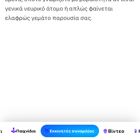
γενικά νευρικό άτομο ή απλώς φαίνεται
ελαφρώς γεμάτο παρουσία σας.
2
🕹
👋
🍿
📱
ι
Βίντεο
Παιχνίδια
Εκκινητές συνομιλίας