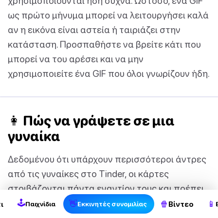
χρησιμοποιούνται ήδη συχνά. Ωστόσο, ένα GIF
ως πρώτο μήνυμα μπορεί να λειτουργήσει καλά
αν η εικόνα είναι αστεία ή ταιριάζει στην
κατάσταση. Προσπαθήστε να βρείτε κάτι που
μπορεί να του αρέσει και να μην
χρησιμοποιείτε ένα GIF που όλοι γνωρίζουν ήδη.
👩 Πώς να γράψετε σε μια
γυναίκα
Δεδομένου ότι υπάρχουν περισσότεροι άντρες
2
από τις γυναίκες στο Tinder, οι κάρτες
στοιβάζονται πάντα εναντίον τους και πρέπει
να παίξουν ενάντια στο σύστημα. Οι γυναίκες
🕹
👋
🍿
📱
ι
Βίντεο
Παιχνίδια
Εκκινητές συνομιλίας
βομβαρδίζονται συνεχώς με μηνύματα, ενώ οι