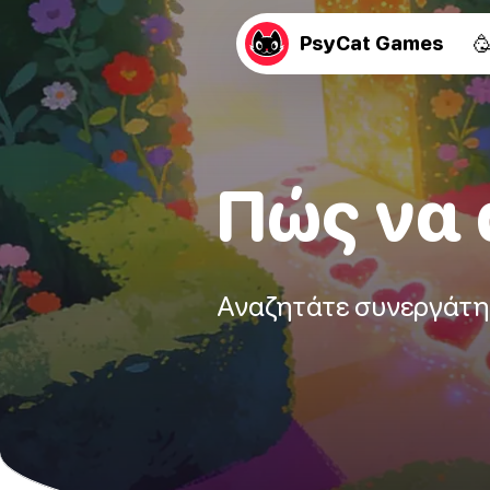

PsyCat Games
Πώς να 
Αναζητάτε συνεργάτη;