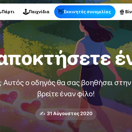

🕹
👋
🍿
Πάρτι
Παιχνίδια
Εκκινητές συνομιλίας
Βί
αποκτήσετε έ
 Αυτός ο οδηγός θα σας βοηθήσει στην
βρείτε έναν φίλο!
✍️ 31 Αύγουστος 2020