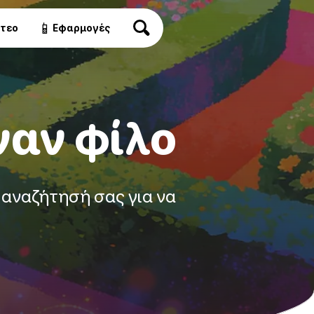
📱
ντεο
Εφαρμογές
ναν φίλο
 αναζήτησή σας για να