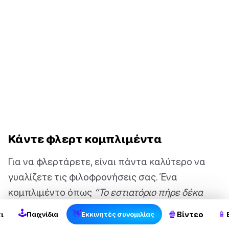
Κάντε φλερτ κομπλιμέντα
Για να φλερτάρετε, είναι πάντα καλύτερο να
γυαλίζετε τις φιλοφρονήσεις σας. Ένα
κομπλιμέντο όπως
“Το εστιατόριο πήρε δέκα
βαθμούς πιο ζεστό όταν μπήκατε”
δείχνει σαφώς
🕹
👋
🍿
📱
ι
Βίντεο
Παιχνίδια
Εκκινητές συνομιλίας
το ενδιαφέρον, αλλά είναι ακόμα πολύ