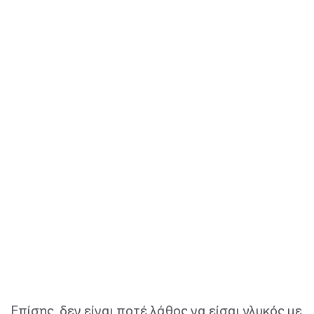
Επίσης, δεν είναι ποτέ λάθος να είσαι γλυκός με