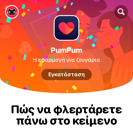
PumPum
Η εφαρμογή για ζευγάρια
Εγκατάσταση
Πώς να φλερτάρετε
πάνω στο κείμενο