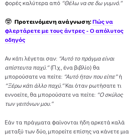
φορές καλύτερα από
“Θέλω να σε δω γυμνό.”
🤓
Προτεινόμενη ανάγνωση:
Πώς να
φλερτάρετε με τους άντρες - Ο απόλυτος
οδηγός
Αν κάτι λέγεται σαν:
“Αυτό το πράγμα είναι
απίστευτα παχύ.”
(Π.χ., ένα βιβλίο) θα
μπορούσατε να πείτε:
“Αυτό ήταν που είπε”
ή
“Ξέρω κάτι άλλο παχύ.”
Και όταν ρωτήσατε τι
εννοείτε, θα μπορούσατε να πείτε:
“Ο σκύλος
των γειτόνων μου.”
Εάν τα πράγματα φαίνονται ήδη αρκετά καλά
μεταξύ των δύο, μπορείτε επίσης να κάνετε μια