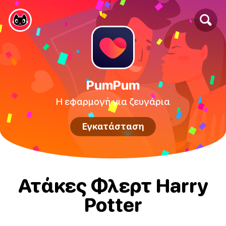
PumPum
Η εφαρμογή για ζευγάρια
Εγκατάσταση
Ατάκες Φλερτ Harry
Potter