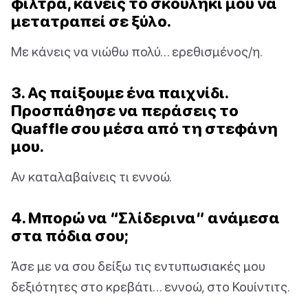
φίλτρα, κάνεις το σκουλήκι μου να
μετατραπεί σε ξύλο.
Με κάνεις να νιώθω πολύ… ερεθισμένος/η.
3. Ας παίξουμε ένα παιχνίδι.
Προσπάθησε να περάσεις το
Quaffle σου μέσα από τη στεφάνη
μου.
Αν καταλαβαίνεις τι εννοώ.
4. Μπορώ να “Σλίδερινα” ανάμεσα
στα πόδια σου;
Άσε με να σου δείξω τις εντυπωσιακές μου
δεξιότητες στο κρεβάτι… εννοώ, στο Κουίντιτς.