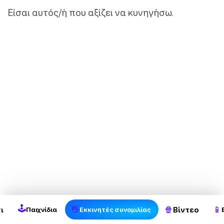
Είσαι αυτός/ή που αξίζει να κυνηγήσω.
🕹
👋
🍿
📱
ι
Βίντεο
Παιχνίδια
Εκκινητές συνομιλίας