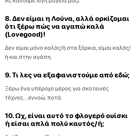
Ας κάνουμε λίγη μαγεία μαζί.
8. Δεν είμαι η Λούνα, αλλά ορκίζομαι
ότι ξέρω πώς να αγαπώ καλά
(Lovegood)!
Δεν είμαι μόνο καλός/ή στα ξόρκια, είμαι καλός/
ή και στην αγάπη.
9. Τι λες να εξαφανιστούμε από εδώ;
Ξέρω ένα υπέροχο μέρος για σκοτεινές
τέχνες… εννοώ, ποτά.
10. Ωχ, είναι αυτό το φλογερό ουίσκι
ή είσαι απλά πολύ καυτός/ή;