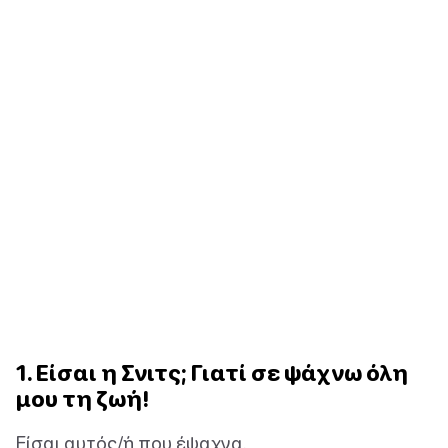
1. Είσαι η Σνιτς; Γιατί σε ψάχνω όλη
μου τη ζωή!
Είσαι αυτός/ή που έψαχνα.