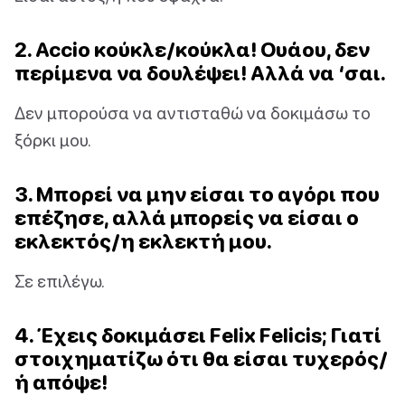
2. Accio κούκλε/κούκλα! Ουάου, δεν
περίμενα να δουλέψει! Αλλά να ‘σαι.
Δεν μπορούσα να αντισταθώ να δοκιμάσω το
ξόρκι μου.
3. Μπορεί να μην είσαι το αγόρι που
επέζησε, αλλά μπορείς να είσαι ο
εκλεκτός/η εκλεκτή μου.
Σε επιλέγω.
4. Έχεις δοκιμάσει Felix Felicis; Γιατί
στοιχηματίζω ότι θα είσαι τυχερός/
ή απόψε!