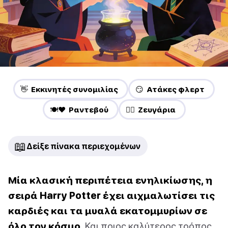
👋 Εκκινητές συνομιλίας
😏 Ατάκες φλερτ
🍽️❤️ Ραντεβού
❤️‍🔥 Ζευγάρια
📖
Δείξε πίνακα περιεχομένων
Μία κλασική περιπέτεια ενηλικίωσης, η
σειρά Harry Potter έχει αιχμαλωτίσει τις
καρδιές και τα μυαλά εκατομμυρίων σε
όλο τον κόσμο.
Και ποιος καλύτερος τρόπος