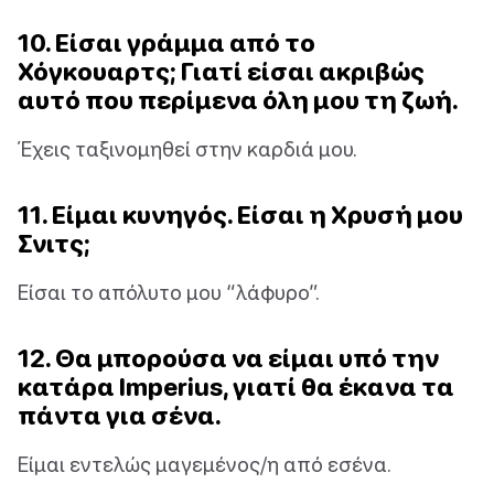
10. Είσαι γράμμα από το
Χόγκουαρτς; Γιατί είσαι ακριβώς
αυτό που περίμενα όλη μου τη ζωή.
Έχεις ταξινομηθεί στην καρδιά μου.
11. Είμαι κυνηγός. Είσαι η Χρυσή μου
Σνιτς;
Είσαι το απόλυτο μου “λάφυρο”.
12. Θα μπορούσα να είμαι υπό την
κατάρα Imperius, γιατί θα έκανα τα
πάντα για σένα.
Είμαι εντελώς μαγεμένος/η από εσένα.