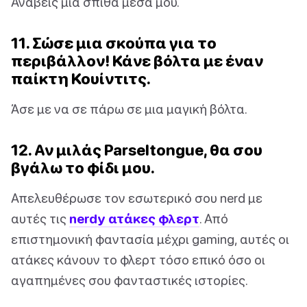
Ανάβεις μια σπίθα μέσα μου.
11. Σώσε μια σκούπα για το
περιβάλλον! Κάνε βόλτα με έναν
παίκτη Κουίντιτς.
Άσε με να σε πάρω σε μια μαγική βόλτα.
12. Αν μιλάς Parseltongue, θα σου
βγάλω το φίδι μου.
Απελευθέρωσε τον εσωτερικό σου nerd με
αυτές τις
nerdy ατάκες φλερτ
. Από
επιστημονική φαντασία μέχρι gaming, αυτές οι
ατάκες κάνουν το φλερτ τόσο επικό όσο οι
αγαπημένες σου φανταστικές ιστορίες.