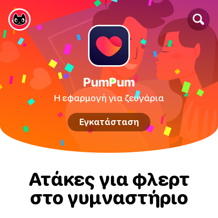
PumPum
Η εφαρμογή για ζευγάρια
Εγκατάσταση
Ατάκες για φλερτ
στο γυμναστήριο