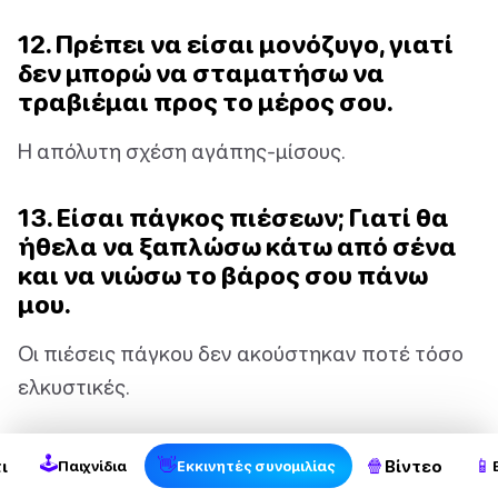
12. Πρέπει να είσαι μονόζυγο, γιατί
δεν μπορώ να σταματήσω να
τραβιέμαι προς το μέρος σου.
Η απόλυτη σχέση αγάπης-μίσους.
13. Είσαι πάγκος πιέσεων; Γιατί θα
ήθελα να ξαπλώσω κάτω από σένα
και να νιώσω το βάρος σου πάνω
μου.
Οι πιέσεις πάγκου δεν ακούστηκαν ποτέ τόσο
ελκυστικές.
14. Λένε ότι οι άρσεις θανάτου είναι
🕹
👋
🍿
📱
ι
Βίντεο
Παιχνίδια
Εκκινητές συνομιλίας
η καλύτερη άσκηση για δυνατή