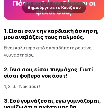
Πόσο καλά σε ξέρουν οι
Δημιούργησε το Κουίζ σου
φίλοι σου;
1. Είσαι σαν την καρδιακή άσκηση,
μου ανεβάζεις τους παλμούς.
Είναι καλύτερο από οποιαδήποτε ρουτίνα
γυμναστηρίου.
2. Γεια σου, είσαι πυγμάχος; Γιατί
είσαι φοβερό νοκ άουτ!
1, 2, 3… Νοκ άουτ!
3. Εσύ γυμνάζεσαι, εγώ γυμνάζομαι,
νομίζω ότι η σχέση μας θα