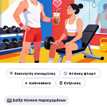
👋 Εκκινητές συνομιλίας
😏 Ατάκες φλερτ
❄️ Icebreakers
🧔 Ενήλικες
📖
Δείξε πίνακα περιεχομένων