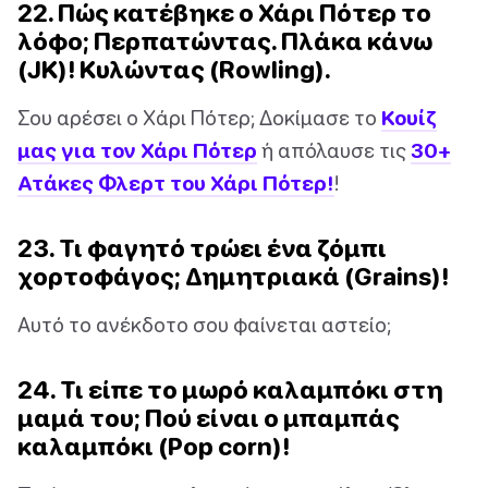
22. Πώς κατέβηκε ο Χάρι Πότερ το
λόφο; Περπατώντας. Πλάκα κάνω
(JK)! Κυλώντας (Rowling).
Σου αρέσει ο Χάρι Πότερ; Δοκίμασε το
Κουίζ
μας για τον Χάρι Πότερ
ή απόλαυσε τις
30+
Ατάκες Φλερτ του Χάρι Πότερ!
!
23. Τι φαγητό τρώει ένα ζόμπι
χορτοφάγος; Δημητριακά (Grains)!
Αυτό το ανέκδοτο σου φαίνεται αστείο;
24. Τι είπε το μωρό καλαμπόκι στη
μαμά του; Πού είναι ο μπαμπάς
καλαμπόκι (Pop corn)!