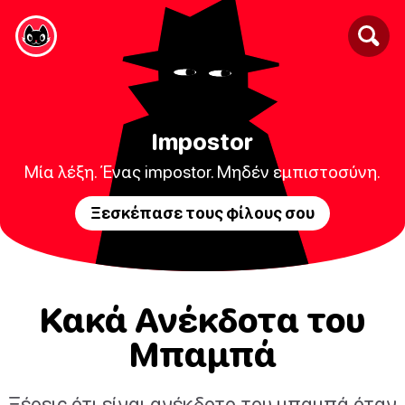
Impostor
Μία λέξη. Ένας impostor. Μηδέν εμπιστοσύνη.
Ξεσκέπασε τους φίλους σου
Κακά Ανέκδοτα του
Μπαμπά
Ξέρεις ότι είναι ανέκδοτο του μπαμπά όταν