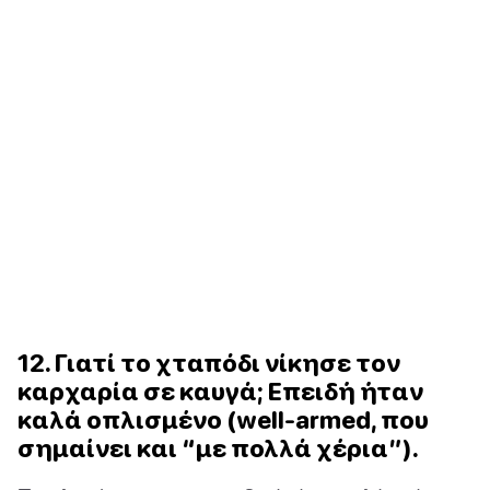
12. Γιατί το χταπόδι νίκησε τον
καρχαρία σε καυγά; Επειδή ήταν
καλά οπλισμένο (well-armed, που
σημαίνει και “με πολλά χέρια”).