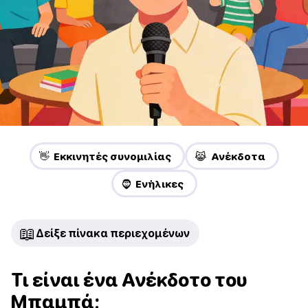
👋 Εκκινητές συνομιλίας
😹 Ανέκδοτα
🧔 Ενήλικες
📖
Δείξε πίνακα περιεχομένων
Τι είναι ένα Ανέκδοτο του
Μπαμπά;