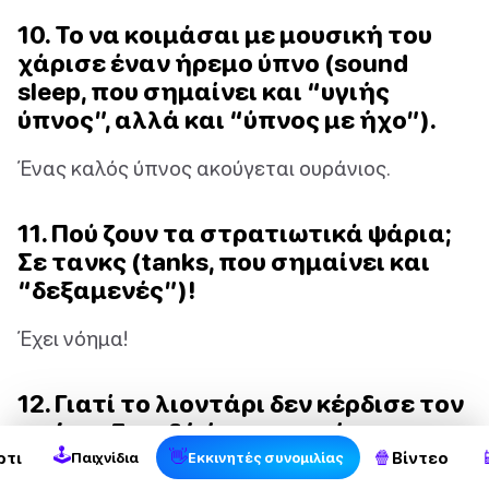
10. Το να κοιμάσαι με μουσική του
χάρισε έναν ήρεμο ύπνο (sound
sleep, που σημαίνει και “υγιής
ύπνος”, αλλά και “ύπνος με ήχο”).
Ένας καλός ύπνος ακούγεται ουράνιος.
11. Πού ζουν τα στρατιωτικά ψάρια;
Σε τανκς (tanks, που σημαίνει και
“δεξαμενές”)!
Έχει νόημα!
2
12. Γιατί το λιοντάρι δεν κέρδισε τον
αγώνα; Επειδή έτρεχε με έναν
🕹
τσιτάχ.
👋
🍿

ρτι
Βίντεο
Παιχνίδια
Εκκινητές συνομιλίας