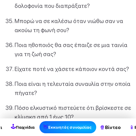
δολοφονία που διαπράξατε?
Μπορώ να σε καλέσω όταν νιώθω σαν να
ακούω τη φωνή σου?
Ποια ηθοποιός θα σας έπαιζε σε μια ταινία
για τη ζωή σας?
Είχατε ποτέ να χάσετε κάποιον κοντά σας?
Ποια είναι η τελευταία συναυλία στην οποία
πήγατε?
2
Πόσο ελκυστικό πιστεύετε ότι βρίσκεστε σε
κλίμακα από 1 έως 10?
🕹
👋
🍿
📱
ι
Βίντεο
Παιχνίδια
Εκκινητές συνομιλίας
Θα προτιμούσατε να παίξετε σκάκι ή