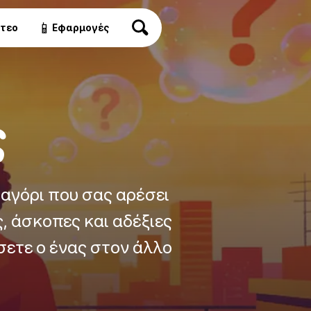
📱
ντεο
Εφαρμογές
ς
ο αγόρι που σας αρέσει
, άσκοπες και αδέξιες
ήσετε ο ένας στον άλλο