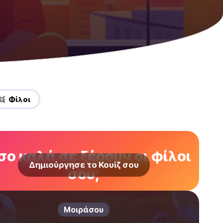
👯 Φίλοι
ο καλά σε ξέρουν οι φίλοι
Δημιούργησε το Κουίζ σου
σου;
Μοιράσου