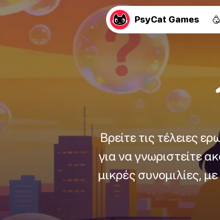

PsyCat Games
Βρείτε τις τέλειες ερ
για να γνωριστείτε α
μικρές συνομιλίες, με