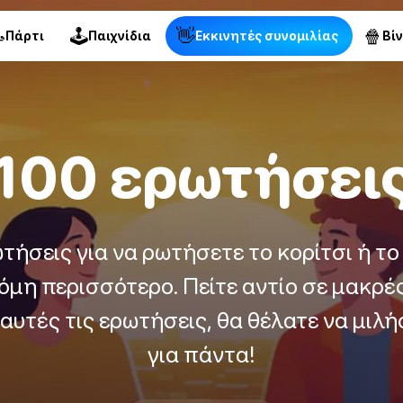

🕹
👋
🍿
Πάρτι
Παιχνίδια
Εκκινητές συνομιλίας
Βί
100 ερωτήσει
ωτήσεις για να ρωτήσετε το κορίτσι ή τ
κόμη περισσότερο. Πείτε αντίο σε μακρές
 αυτές τις ερωτήσεις, θα θέλατε να μιλ
για πάντα!