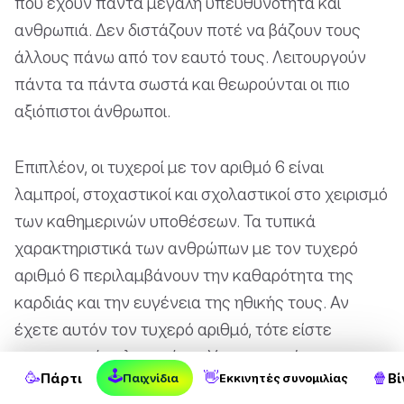
που έχουν πάντα μεγάλη υπευθυνότητα και
ανθρωπιά. Δεν διστάζουν ποτέ να βάζουν τους
άλλους πάνω από τον εαυτό τους. Λειτουργούν
πάντα τα πάντα σωστά και θεωρούνται οι πιο
αξιόπιστοι άνθρωποι.
Επιπλέον, οι τυχεροί με τον αριθμό 6 είναι
λαμπροί, στοχαστικοί και σχολαστικοί στο χειρισμό
των καθημερινών υποθέσεων. Τα τυπικά
χαρακτηριστικά των ανθρώπων με τον τυχερό
αριθμό 6 περιλαμβάνουν την καθαρότητα της
καρδιάς και την ευγένεια της ηθικής τους. Αν
έχετε αυτόν τον τυχερό αριθμό, τότε είστε
πραγματικά ευλογημένοι. Χρησιμοποιήστε τη
🕹
🥳
👋
🍿
Πάρτι
Βί
Παιχνίδια
Εκκινητές συνομιλίας
γεννήτρια τυχερών αριθμών για να βρείτε τον