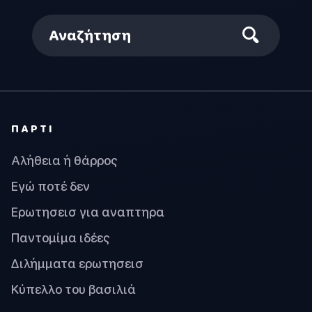
Αναζήτηση
ΠΆΡΤΙ
Αλήθεια ή θάρρος
Εγώ ποτέ δεν
Ερωτησεισ για αναπτηρα
Παντομίμα ιδέες
Διλήμματα ερωτησεισ
Κύπελλο του βασιλιά