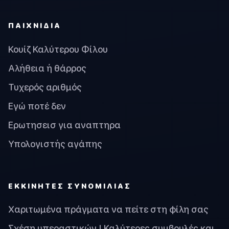
ΠΑΙΧΝΊΔΙΑ
Κουίζ Καλύτερου Φίλου
Αλήθεια ή θάρρος
Τυχερός αριθμός
Εγώ ποτέ δεν
Ερωτησεισ για αναπτηρα
Υπολογιστής αγάπης
ΕΚΚΙΝΗΤΈΣ ΣΥΝΟΜΙΛΊΑΣ
Χαριτωμένα πράγματα να πείτε στη φίλη σας
Σχέση υπεραστικών | Καλύτερες συμβουλές και