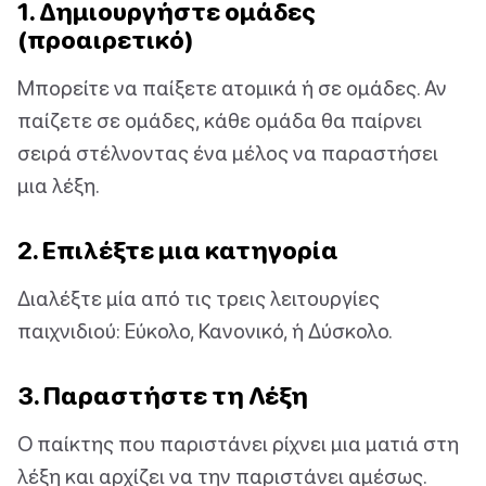
1. Δημιουργήστε ομάδες
(προαιρετικό)
Μπορείτε να παίξετε ατομικά ή σε ομάδες. Αν
παίζετε σε ομάδες, κάθε ομάδα θα παίρνει
σειρά στέλνοντας ένα μέλος να παραστήσει
μια λέξη.
2. Επιλέξτε μια κατηγορία
Διαλέξτε μία από τις τρεις λειτουργίες
παιχνιδιού: Εύκολο, Κανονικό, ή Δύσκολο.
3. Παραστήστε τη Λέξη
Ο παίκτης που παριστάνει ρίχνει μια ματιά στη
λέξη και αρχίζει να την παριστάνει αμέσως.