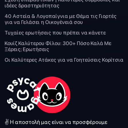
ιδέες δραστηριότητας
40 Αστεία & Λογοπαίγνια με Θέμα τις Γιορτές
για να Γελάσει η Οικογένειά σου
Τυχαίες ερωτήσεις που πρέπει να κάνετε
Κουίζ Καλύτερου Φίλου: 300+ Πόσο Καλά Με
Ξέρεις; Ερωτήσεις
Οι Καλύτερες Ατάκες για να Γοητεύσεις Κορίτσια
✌️ Η αποστολή μας είναι να προσφέρουμε