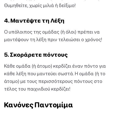
Θυμηθείτε, χωρίς μιλιά ή δείξιμο!
4. Μαντέψτε τη Λέξη
Ο υπόλοιπος της ομάδας (ή όλοι) πρέπει να
μαντέψουν τη λέξη πριν τελειώσει ο χρόνος!
5. Σκοράρετε πόντους
Κάθε ομάδα (ή άτομο) κερδίζει έναν πόντο για
κάθε λέξη που μαντεύει σωστά. Η ομάδα (ή το
άτομο) με τους περισσότερους πόντους στο
τέλος του παιχνιδιού κερδίζει!
Κανόνες Παντομίμα