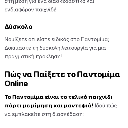
στη μέση για ένα διασκεδαστικό και
ενδιαφέρον παιχνίδι!
Δύσκολο
Νομίζετε ότι είστε ειδικός στο Παντομίμα;
Δοκιμάστε τη δύσκολη λειτουργία για μια
πραγματική πρόκληση!
Πώς να Παίξετε το Παντομίμα
Online
Το Παντομίμα είναι το τελικό παιχνίδι
πάρτι με μίμηση και μαντεψιά!
Ιδού πώς
να εμπλακείτε στη διασκέδαση: