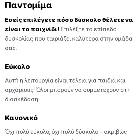
Παντομίμα
Εσείς επιλέγετε πόσο δύσκολο θέλετε να
είναι το παιχνίδι!
Επιλέξτε το επίπεδο
δυσκολίας που ταιριάζει καλύτερα στην ομάδα
σας.
Εύκολο
Αυτή η λειτουργία είναι τέλεια για παιδιά και
αρχάριους! Όλοι μπορούν να συμμετέχουν στη
διασκέδαση.
Κανονικό
Όχι πολύ εύκολο, όχι πολύ δύσκολο – ακριβώς