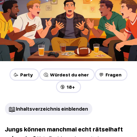
🥳 Party
🤔 Würdest du eher
💬 Fragen
🔞 18+
📖
Inhaltsverzeichnis einblenden
Jungs können manchmal echt rätselhaft