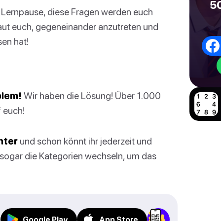
50
ze Lernpause, diese Fragen werden euch
Traut euch, gegeneinander anzutreten und
en hat!
blem!
Wir haben die Lösung! Über 1.000
f euch!
nter
und schon könnt ihr jederzeit und
t sogar die Kategorien wechseln, um das
Google Play
App Store