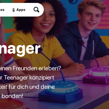
📱
eos
Apps
enager
einen Freunden erleben?
ür Teenager konzipiert
eit für dich und deine
u bonden!