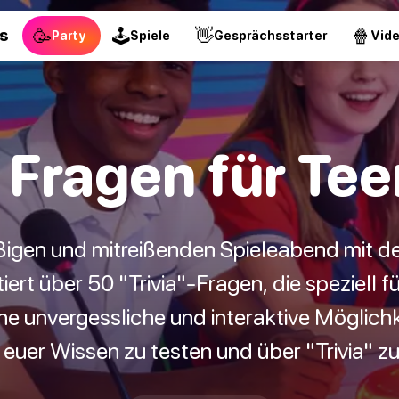
🥳
🕹
👋
🍿
s
Party
Spiele
Gesprächsstarter
Vid
a Fragen für Te
igen und mitreißenden Spieleabend mit d
tiert über 50 "Trivia"-Fragen, die speziell f
ne unvergessliche und interaktive Möglichk
 euer Wissen zu testen und über "Trivia" z