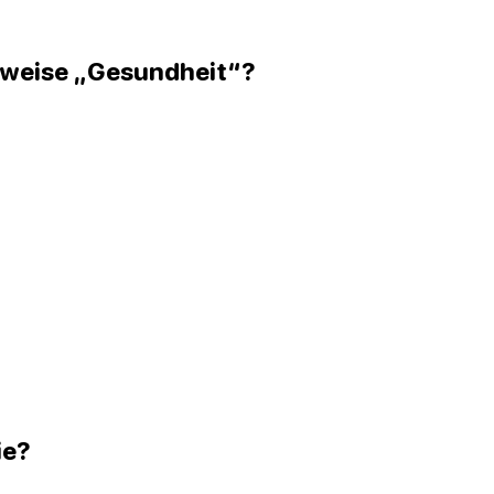
rweise „Gesundheit“?
ie?