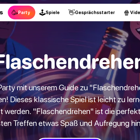
🥳
🕹
👋
🍿
s
Party
Spiele
Gesprächsstarter
Vid
Flaschendrehe
arty mit unserem Guide zu "Flaschendrehe
 Dieses klassische Spiel ist leicht zu ler
 werden. "Flaschendrehen" ist die perfekt
ten Treffen etwas Spaß und Aufregung h