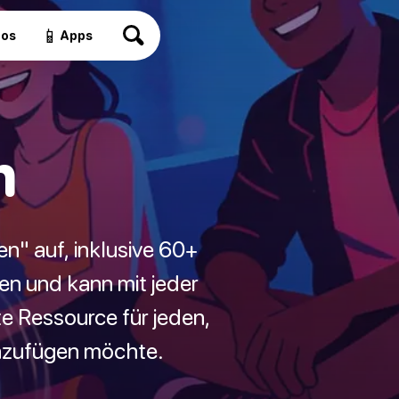
📱
eos
Apps
n
n" auf, inklusive 60+
nen und kann mit jeder
e Ressource für jeden,
inzufügen möchte.