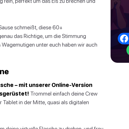
ng rein, perfekt um das Eis zu brechen und
 Sause schmeißt, diese 60+
genau das Richtige, um die Stimmung
rs Wagemutigen unter euch haben wir auch
ine
asche – mit unserer Online-Version
sgerüstet!
Trommel einfach deine Crew
blet in der Mitte, quasi als digitalen
m deine virtuelle Flasche zu drehen, und freu