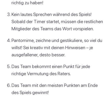
richtig zu haben!
Kein lautes Sprechen während des Spiels!
Sobald der Timer startet, müssen die restlichen
Mitglieder des Teams das Wort vorspielen.
Pantomime, zeichne und gestikuliere, so viel du
willst! Sei kreativ mit deinen Hinweisen – je
ausgefallener, desto besser.
Das Team bekommt einen Punkt für jede
richtige Vermutung des Raters.
Das Team mit den meisten Punkten am Ende
des Spiels gewinnt!