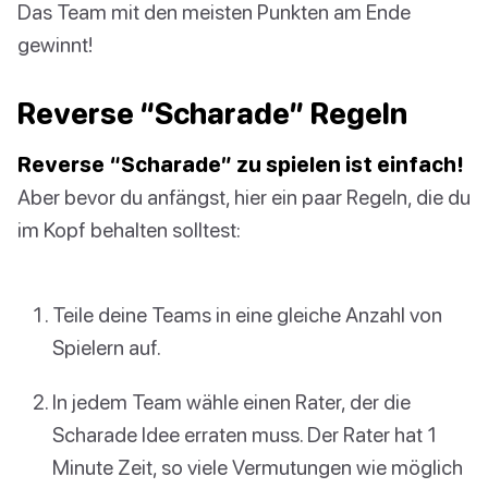
Das Team mit den meisten Punkten am Ende
gewinnt!
Reverse “Scharade” Regeln
Reverse “Scharade” zu spielen ist einfach!
Aber bevor du anfängst, hier ein paar Regeln, die du
im Kopf behalten solltest:
Teile deine Teams in eine gleiche Anzahl von
Spielern auf.
In jedem Team wähle einen Rater, der die
Scharade Idee erraten muss. Der Rater hat 1
Minute Zeit, so viele Vermutungen wie möglich