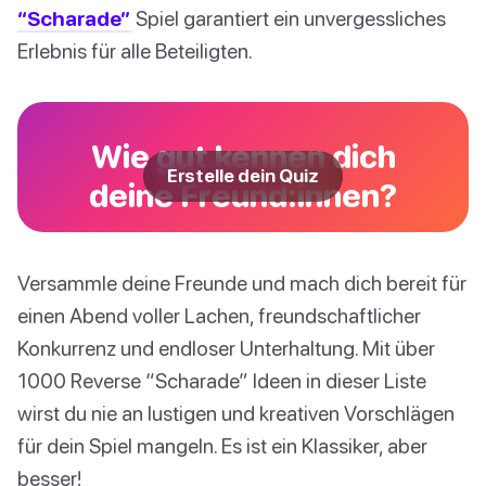
“Scharade”
Spiel garantiert ein unvergessliches
Erlebnis für alle Beteiligten.
Wie gut kennen dich
Erstelle dein Quiz
deine Freund:innen?
Versammle deine Freunde und mach dich bereit für
einen Abend voller Lachen, freundschaftlicher
Konkurrenz und endloser Unterhaltung. Mit über
1000 Reverse “Scharade” Ideen in dieser Liste
wirst du nie an lustigen und kreativen Vorschlägen
für dein Spiel mangeln. Es ist ein Klassiker, aber
besser!