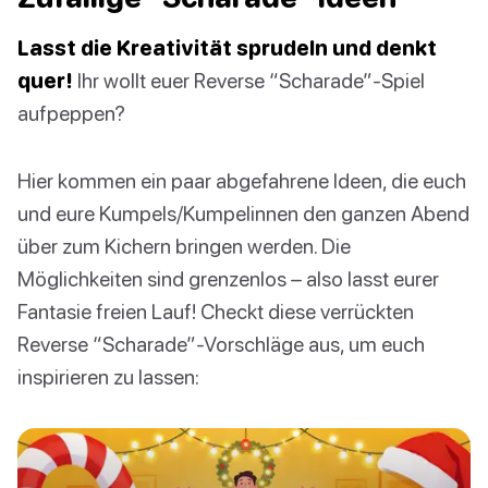
Lasst die Kreativität sprudeln und denkt
quer!
Ihr wollt euer Reverse “Scharade”-Spiel
aufpeppen?
Hier kommen ein paar abgefahrene Ideen, die euch
und eure Kumpels/Kumpelinnen den ganzen Abend
über zum Kichern bringen werden. Die
Möglichkeiten sind grenzenlos – also lasst eurer
Fantasie freien Lauf! Checkt diese verrückten
Reverse “Scharade”-Vorschläge aus, um euch
inspirieren zu lassen: