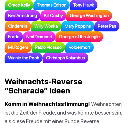
Grace Kelly
Thomas Edison
Tony Hawk
Neil Armstrong
Bill Cosby
George Washington
Cinderella
Willy Wonka
Mary Poppins
Peter Pan
Frodo
Neil Diamond
George of the Jungle
Mr. Rogers
Pablo Picasso
Voldermort
Winnie the Pooh
Christoph Kolumbus
Weihnachts-Reverse
“Scharade” Ideen
Komm in Weihnachtsstimmung!
Weihnachten
ist die Zeit der Freude, und was könnte besser sein,
als diese Freude mit einer Runde Reverse