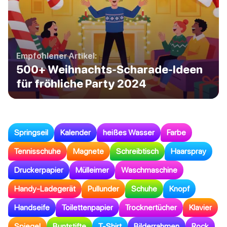
Empfohlener Artikel:
500+ Weihnachts-Scharade-Ideen
für fröhliche Party 2024
Springseil
Kalender
heißes Wasser
Farbe
Tennisschuhe
Magnete
Schreibtisch
Haarspray
Druckerpapier
Mülleimer
Waschmaschine
Handy-Ladegerät
Pullunder
Schuhe
Knopf
Handseife
Toilettenpapier
Trocknertücher
Klavier
Spiegel
Buntstifte
T-Shirt
Bilderrahmen
Rock