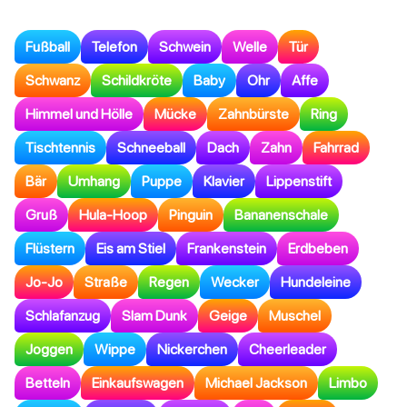
Fußball
Telefon
Schwein
Welle
Tür
Schwanz
Schildkröte
Baby
Ohr
Affe
Himmel und Hölle
Mücke
Zahnbürste
Ring
Tischtennis
Schneeball
Dach
Zahn
Fahrrad
Bär
Umhang
Puppe
Klavier
Lippenstift
Gruß
Hula-Hoop
Pinguin
Bananenschale
Flüstern
Eis am Stiel
Frankenstein
Erdbeben
Jo-Jo
Straße
Regen
Wecker
Hundeleine
Schlafanzug
Slam Dunk
Geige
Muschel
Joggen
Wippe
Nickerchen
Cheerleader
Betteln
Einkaufswagen
Michael Jackson
Limbo