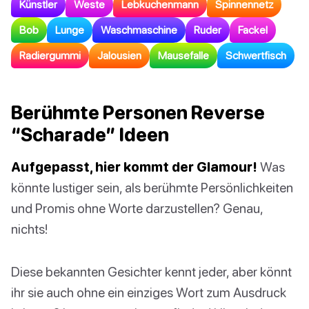
Künstler
Weste
Lebkuchenmann
Spinnennetz
Bob
Lunge
Waschmaschine
Ruder
Fackel
Radiergummi
Jalousien
Mausefalle
Schwertfisch
Berühmte Personen Reverse
“Scharade” Ideen
Aufgepasst, hier kommt der Glamour!
Was
könnte lustiger sein, als berühmte Persönlichkeiten
und Promis ohne Worte darzustellen? Genau,
nichts!
Diese bekannten Gesichter kennt jeder, aber könnt
ihr sie auch ohne ein einziges Wort zum Ausdruck