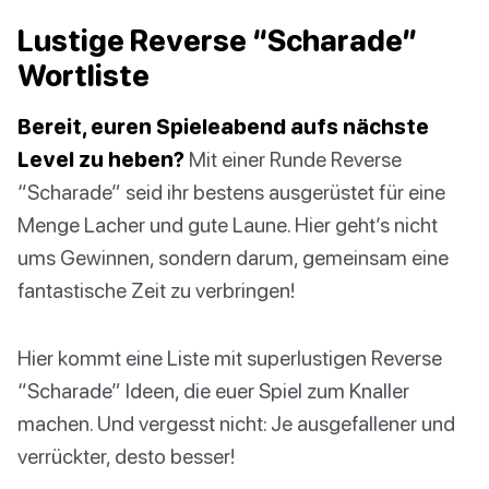
Lustige Reverse “Scharade”
Wortliste
Bereit, euren Spieleabend aufs nächste
Level zu heben?
Mit einer Runde Reverse
“Scharade” seid ihr bestens ausgerüstet für eine
Menge Lacher und gute Laune. Hier geht’s nicht
ums Gewinnen, sondern darum, gemeinsam eine
fantastische Zeit zu verbringen!
Hier kommt eine Liste mit superlustigen Reverse
“Scharade” Ideen, die euer Spiel zum Knaller
machen. Und vergesst nicht: Je ausgefallener und
verrückter, desto besser!