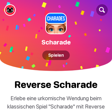
Scharade
Spielen
Reverse Scharade
Erlebe eine urkomische Wendung beim
klassischen Spiel "Scharade" mit Reverse