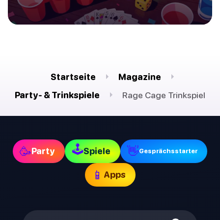
Startseite
Magazine
Party- & Trinkspiele
Rage Cage Trinkspiel
🕹
🥳
👋
Party
Spiele
Gesprächsstarter
📱
Apps