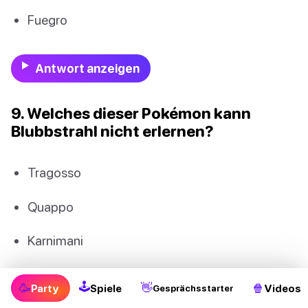
Fuegro
Antwort anzeigen
9. Welches dieser Pokémon kann
Blubbstrahl nicht erlernen?
Tragosso
Quappo
Karnimani
Kabuto
🕹
🥳
👋
🍿
Party
Spiele
Videos
Gesprächsstarter