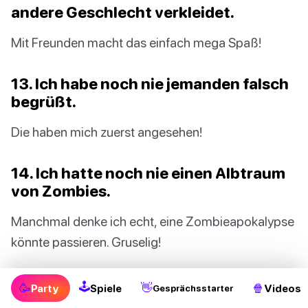
andere Geschlecht verkleidet.
Mit Freunden macht das einfach mega Spaß!
13. Ich habe noch nie jemanden falsch
begrüßt.
Die haben mich zuerst angesehen!
14. Ich hatte noch nie einen Albtraum
von Zombies.
Manchmal denke ich echt, eine Zombieapokalypse
könnte passieren. Gruselig!
15. Ich habe noch nie mit einem Ouija-
🕹
🥳
👋
🍿
Party
Spiele
Videos
Gesprächsstarter
Brett gespielt.