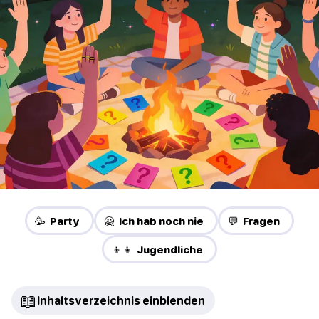
🥳 Party
🙅 Ich hab noch nie
💬 Fragen
👦👧 Jugendliche
📖
Inhaltsverzeichnis einblenden