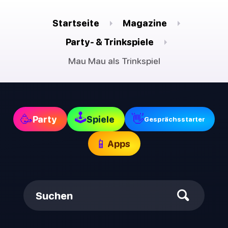
Startseite
Magazine
Party- & Trinkspiele
Mau Mau als Trinkspiel
🕹
🥳
👋
Party
Spiele
Gesprächsstarter
📱
Apps
Suchen