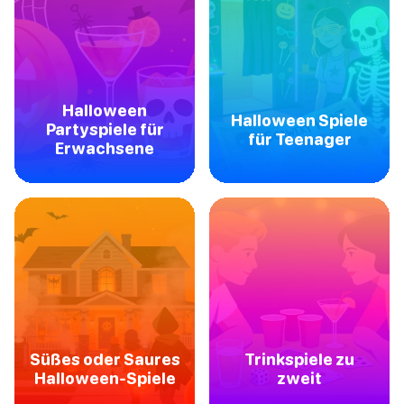
Halloween
Halloween Spiele
Partyspiele für
für Teenager
Erwachsene
Süßes oder Saures
Trinkspiele zu
Halloween-Spiele
zweit