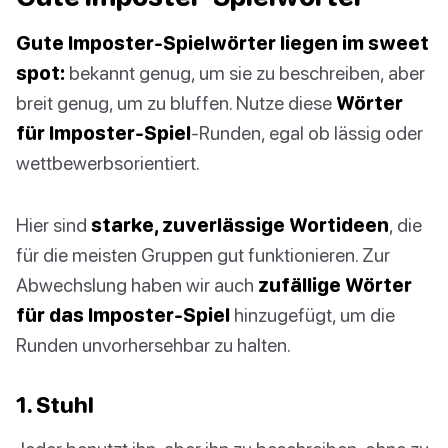
Gute Imposter-Spielwörter liegen im sweet
spot:
bekannt genug, um sie zu beschreiben, aber
breit genug, um zu bluffen. Nutze diese
Wörter
für Imposter-Spiel
-Runden, egal ob lässig oder
wettbewerbsorientiert.
Hier sind
starke, zuverlässige Wortideen
, die
für die meisten Gruppen gut funktionieren. Zur
Abwechslung haben wir auch
zufällige Wörter
für das Imposter-Spiel
hinzugefügt, um die
Runden unvorhersehbar zu halten.
1. Stuhl