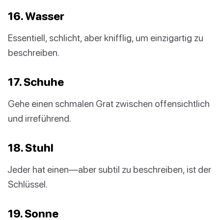
16. Wasser
Essentiell, schlicht, aber knifflig, um einzigartig zu
beschreiben.
17. Schuhe
Gehe einen schmalen Grat zwischen offensichtlich
und irreführend.
18. Stuhl
Jeder hat einen—aber subtil zu beschreiben, ist der
Schlüssel.
19. Sonne