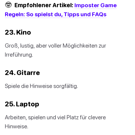
🤓
Empfohlener Artikel:
Imposter Game
Regeln: So spielst du, Tipps und FAQs
23. Kino
Groß, lustig, aber voller Möglichkeiten zur
Irreführung.
24. Gitarre
Spiele die Hinweise sorgfältig.
25. Laptop
Arbeiten, spielen und viel Platz für clevere
Hinweise.