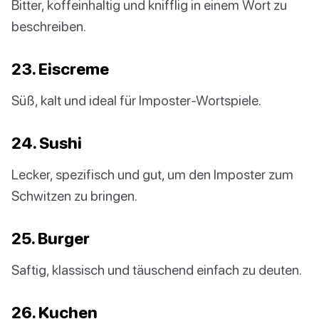
Bitter, koffeinhaltig und knifflig in einem Wort zu
beschreiben.
23. Eiscreme
Süß, kalt und ideal für Imposter-Wortspiele.
24. Sushi
Lecker, spezifisch und gut, um den Imposter zum
Schwitzen zu bringen.
25. Burger
Saftig, klassisch und täuschend einfach zu deuten.
26. Kuchen