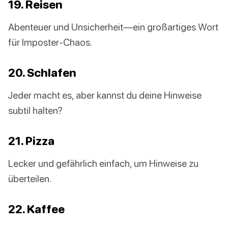
19. Reisen
Abenteuer und Unsicherheit—ein großartiges Wort
für Imposter-Chaos.
20. Schlafen
Jeder macht es, aber kannst du deine Hinweise
subtil halten?
21. Pizza
Lecker und gefährlich einfach, um Hinweise zu
überteilen.
22. Kaffee