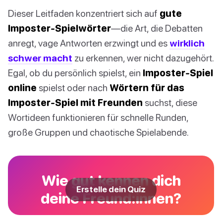
Dieser Leitfaden konzentriert sich auf
gute
Imposter-Spielwörter
—die Art, die Debatten
anregt, vage Antworten erzwingt und es
wirklich
schwer macht
zu erkennen, wer nicht dazugehört.
Egal, ob du persönlich spielst, ein
Imposter-Spiel
online
spielst oder nach
Wörtern für das
Imposter-Spiel mit Freunden
suchst, diese
Wortideen funktionieren für schnelle Runden,
große Gruppen und chaotische Spielabende.
Wie gut kennen dich
Erstelle dein Quiz
deine Freund:innen?