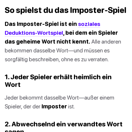
So spielst du das Imposter-Spiel
Das Imposter-Spiel ist ein
soziales
Deduktions-Wortspiel
, bei dem ein Spieler
das geheime Wort nicht kennt.
Alle anderen
bekommen dasselbe Wort—und müssen es
sorgfältig beschreiben, ohne es zu verraten.
1. Jeder Spieler erhält heimlich ein
Wort
Jeder bekommt dasselbe Wort—außer einem
Spieler, der der
Imposter
ist.
2. Abwechselnd ein verwandtes Wort
sagen