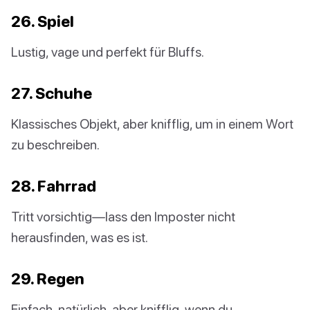
26. Spiel
Lustig, vage und perfekt für Bluffs.
27. Schuhe
Klassisches Objekt, aber knifflig, um in einem Wort
zu beschreiben.
28. Fahrrad
Tritt vorsichtig—lass den Imposter nicht
herausfinden, was es ist.
29. Regen
Einfach, natürlich, aber knifflig, wenn du