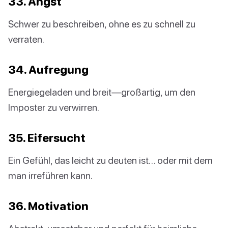
33. Angst
Schwer zu beschreiben, ohne es zu schnell zu
verraten.
34. Aufregung
Energiegeladen und breit—großartig, um den
Imposter zu verwirren.
35. Eifersucht
Ein Gefühl, das leicht zu deuten ist… oder mit dem
man irreführen kann.
36. Motivation