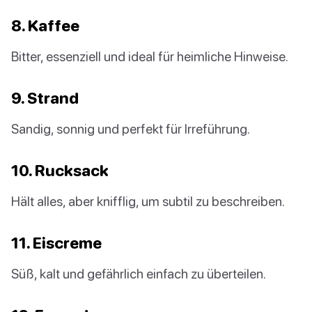
8. Kaffee
Bitter, essenziell und ideal für heimliche Hinweise.
9. Strand
Sandig, sonnig und perfekt für Irreführung.
10. Rucksack
Hält alles, aber knifflig, um subtil zu beschreiben.
11. Eiscreme
Süß, kalt und gefährlich einfach zu überteilen.