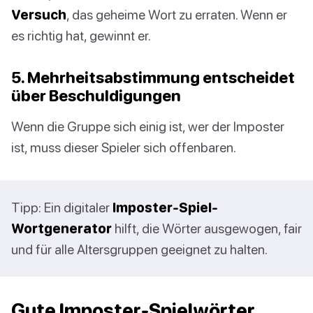
Versuch
, das geheime Wort zu erraten. Wenn er
es richtig hat, gewinnt er.
5. Mehrheitsabstimmung entscheidet
über Beschuldigungen
Wenn die Gruppe sich einig ist, wer der Imposter
ist, muss dieser Spieler sich offenbaren.
Tipp: Ein digitaler
Imposter-Spiel-
Wortgenerator
hilft, die Wörter ausgewogen, fair
und für alle Altersgruppen geeignet zu halten.
Gute Imposter-Spielwörter