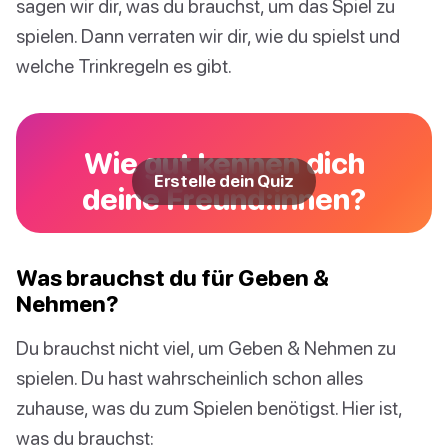
sagen wir dir, was du brauchst, um das Spiel zu
spielen. Dann verraten wir dir, wie du spielst und
welche Trinkregeln es gibt.
Wie gut kennen dich
Erstelle dein Quiz
deine Freund:innen?
Was brauchst du für Geben &
Nehmen?
Du brauchst nicht viel, um Geben & Nehmen zu
spielen. Du hast wahrscheinlich schon alles
zuhause, was du zum Spielen benötigst. Hier ist,
was du brauchst: