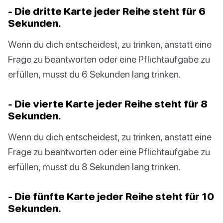
- Die dritte Karte jeder Reihe steht für 6
Sekunden.
Wenn du dich entscheidest, zu trinken, anstatt eine
Frage zu beantworten oder eine Pflichtaufgabe zu
erfüllen, musst du 6 Sekunden lang trinken.
- Die vierte Karte jeder Reihe steht für 8
Sekunden.
Wenn du dich entscheidest, zu trinken, anstatt eine
Frage zu beantworten oder eine Pflichtaufgabe zu
erfüllen, musst du 8 Sekunden lang trinken.
- Die fünfte Karte jeder Reihe steht für 10
Sekunden.