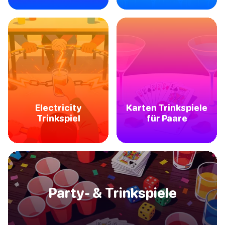
Electricity
Karten Trinkspiele
Trinkspiel
für Paare
Party- & Trinkspiele