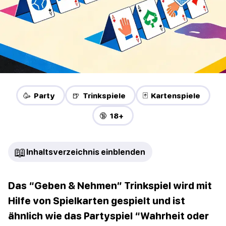
🥳 Party
🍺 Trinkspiele
🃏 Kartenspiele
🔞 18+
📖
Inhaltsverzeichnis einblenden
Das “Geben & Nehmen” Trinkspiel wird mit
Hilfe von Spielkarten gespielt und ist
ähnlich wie das Partyspiel “Wahrheit oder