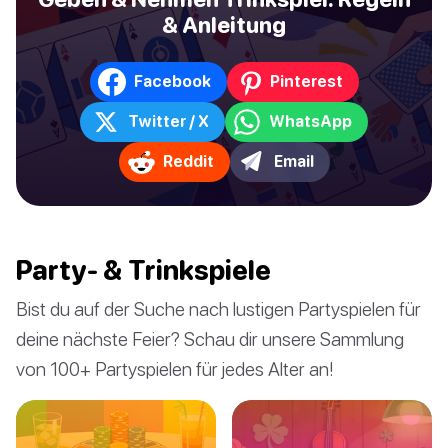
& Anleitung
Facebook
Pinterest
Twitter / X
WhatsApp
Reddit
Email
Party- & Trinkspiele
Bist du auf der Suche nach lustigen Partyspielen für
deine nächste Feier? Schau dir unsere Sammlung
von 100+ Partyspielen für jedes Alter an!