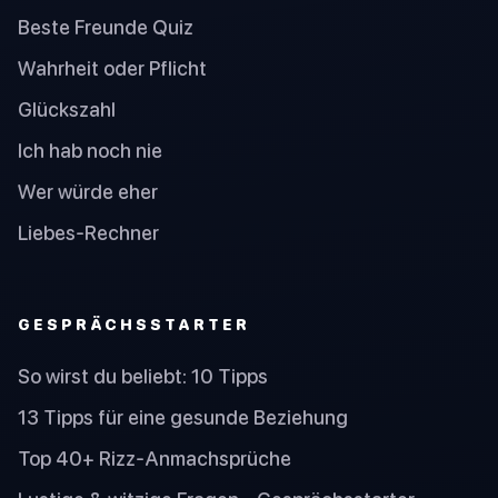
Beste Freunde Quiz
Wahrheit oder Pflicht
Glückszahl
Ich hab noch nie
Wer würde eher
Liebes-Rechner
GESPRÄCHSSTARTER
So wirst du beliebt: 10 Tipps
13 Tipps für eine gesunde Beziehung
Top 40+ Rizz-Anmachsprüche