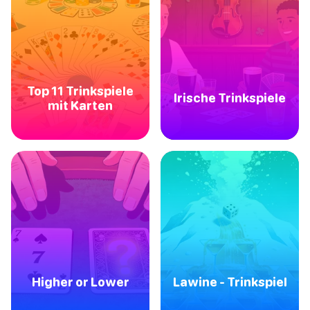
Top 11 Trinkspiele
Irische Trinkspiele
mit Karten
Higher or Lower
Lawine - Trinkspiel