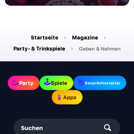
Startseite
Magazine
Party- & Trinkspiele
Geben & Nehmen
🕹
🥳
👋
Party
Spiele
Gesprächsstarter
📱
Apps
Suchen