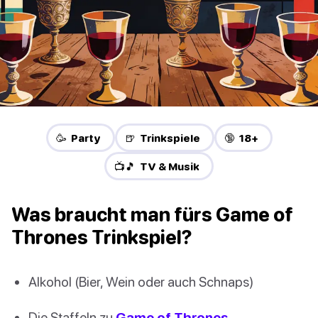
🥳 Party
🍺 Trinkspiele
🔞 18+
📺🎵 TV & Musik
Was braucht man fürs Game of
Thrones Trinkspiel?
Alkohol (Bier, Wein oder auch Schnaps)
Die Staffeln zu
Game of Thrones