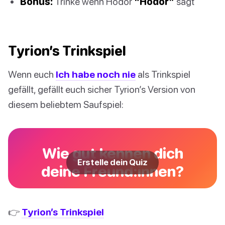
Bonus:
Trinke wenn Hodor
“Hodor”
sagt
Tyrion’s Trinkspiel
Wenn euch
Ich habe noch nie
als Trinkspiel
gefällt, gefällt euch sicher Tyrion’s Version von
diesem beliebtem Saufspiel:
Wie gut kennen dich
Erstelle dein Quiz
deine Freund:innen?
👉
Tyrion’s Trinkspiel