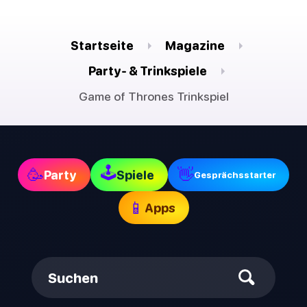
Startseite
Magazine
Party- & Trinkspiele
Game of Thrones Trinkspiel
🕹
🥳
👋
Party
Spiele
Gesprächsstarter
📱
Apps
Suchen