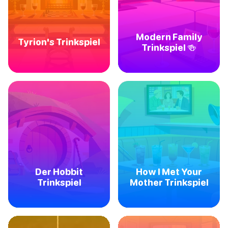
Modern Family
Tyrion's Trinkspiel
Trinkspiel 🍻
Der Hobbit
How I Met Your
Trinkspiel
Mother Trinkspiel