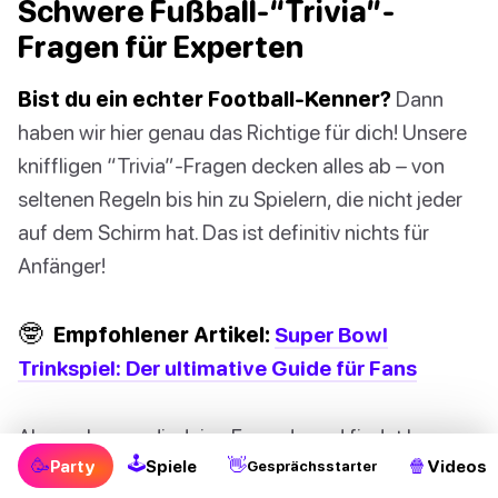
Schwere Fußball-“Trivia”-
Fragen für Experten
Bist du ein echter Football-Kenner?
Dann
haben wir hier genau das Richtige für dich! Unsere
kniffligen “Trivia”-Fragen decken alles ab – von
seltenen Regeln bis hin zu Spielern, die nicht jeder
auf dem Schirm hat. Das ist definitiv nichts für
Anfänger!
🤓
Empfohlener Artikel:
Super Bowl
Trinkspiel: Der ultimative Guide für Fans
Also, schnapp dir deine Freunde und findet heraus,
🕹
🥳
👋
🍿
Party
Spiele
Videos
wer von euch das Zeug zum Football-Experten hat!
Gesprächsstarter