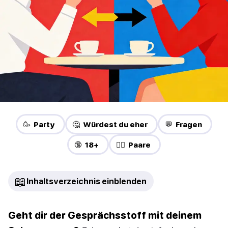
🥳 Party
🤔 Würdest du eher
💬 Fragen
🔞 18+
❤️‍🔥 Paare
📖
Inhaltsverzeichnis einblenden
Geht dir der Gesprächsstoff mit deinem