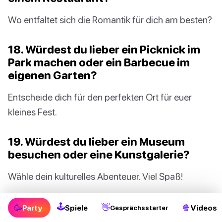
Wo entfaltet sich die Romantik für dich am besten?
18. Würdest du lieber ein Picknick im
Park machen oder ein Barbecue im
eigenen Garten?
Entscheide dich für den perfekten Ort für euer
kleines Fest.
19. Würdest du lieber ein Museum
besuchen oder eine Kunstgalerie?
Wähle dein kulturelles Abenteuer. Viel Spaß!
20. Würdest du lieber zusammen
🕹
🥳
👋
🍿
Party
Spiele
Videos
Gesprächsstarter
Tanzstunden nehmen oder Karaoke-