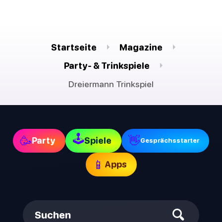
Startseite
Magazine
Party- & Trinkspiele
Dreiermann Trinkspiel
🕹
🥳
👋
Party
Spiele
Gesprächsstarter
📱
Apps
Suchen