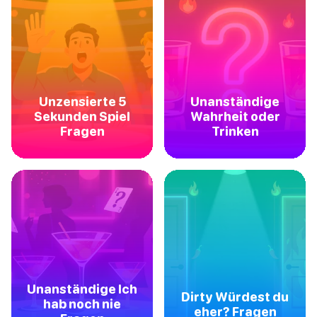
Unzensierte 5
Unanständige
Sekunden Spiel
Wahrheit oder
Fragen
Trinken
Unanständige Ich
Dirty Würdest du
hab noch nie
eher? Fragen