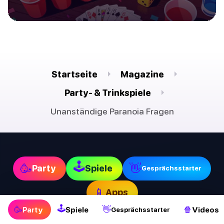
Startseite
Magazine
Party- & Trinkspiele
Unanständige Paranoia Fragen
🕹
🥳
👋
Party
Spiele
Gesprächsstarter
📱
Apps
🕹
🥳
👋
🍿
Party
Spiele
Videos
Gesprächsstarter