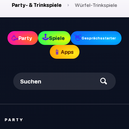
Party- & Trinkspiele
Würfel-Trinkspiele
🕹
🥳
👋
Party
Spiele
Gesprächsstarter
📱
Apps
Suchen
PARTY