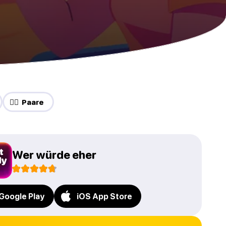
❤️‍🔥 Paare
Wer würde eher
Google Play
iOS App Store