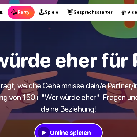
🥳
🕹
👋
🍿
s
Party
Spiele
Gesprächsstarter
Vid
würde eher für 
fragt, welche Geheimnisse dein/e Partner/i
ng von 150+ "Wer würde eher"-Fragen und 
deine Beziehung!
Online spielen