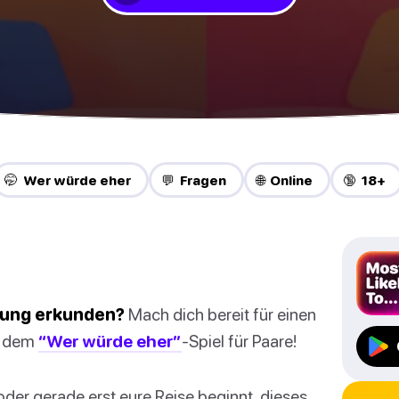
🤭 Wer würde eher
💬 Fragen
🌐 Online
🔞 18+
hung erkunden?
Mach dich bereit für einen
t dem
“Wer würde eher”
-Spiel für Paare!
oder gerade erst eure Reise beginnt, dieses