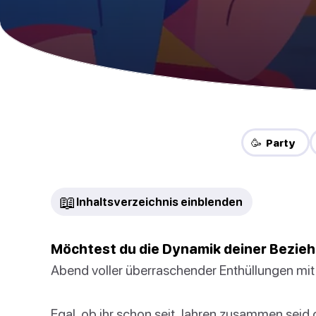
🥳 Party
📖
Inhaltsverzeichnis einblenden
Möchtest du die Dynamik deiner Bezie
Abend voller überraschender Enthüllungen mi
Egal, ob ihr schon seit Jahren zusammen seid 