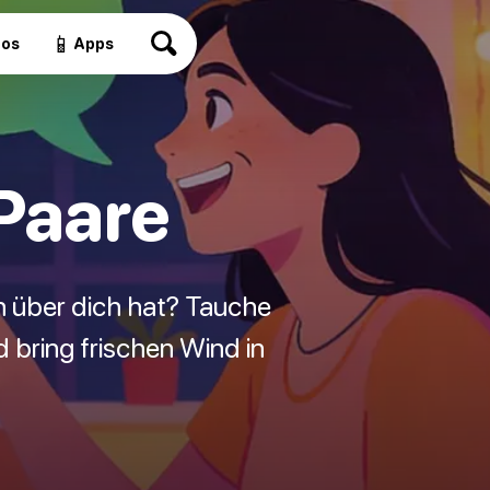
📱
eos
Apps
Paare
n über dich hat? Tauche
bring frischen Wind in