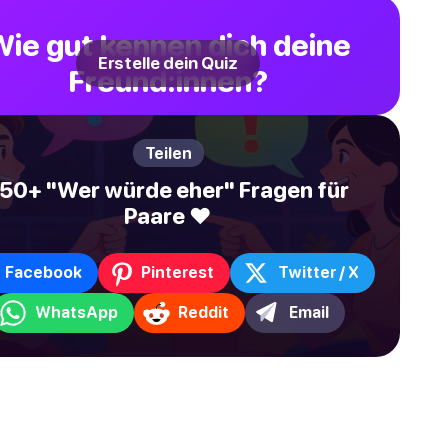
Wie gut kennen dich deine
Erstelle dein Quiz
Freund:innen?
Teilen
50+ "Wer würde eher" Fragen für
Paare ❤️
Facebook
Pinterest
Twitter / X
WhatsApp
Reddit
Email