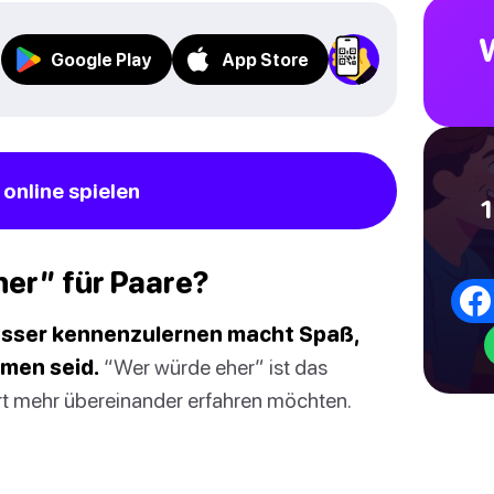
Google Play
App Store
online spielen
1
her” für Paare?
esser kennenzulernen macht Spaß,
mmen seid.
“Wer würde eher” ist das
 Art mehr übereinander erfahren möchten.