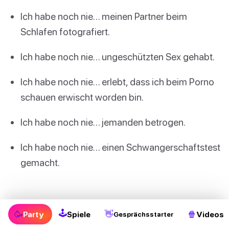
Ich habe noch nie… meinen Partner beim
Schlafen fotografiert.
Ich habe noch nie… ungeschützten Sex gehabt.
Ich habe noch nie… erlebt, dass ich beim Porno
schauen erwischt worden bin.
Ich habe noch nie… jemanden betrogen.
Ich habe noch nie… einen Schwangerschaftstest
gemacht.
Mehr “Ich hab’ noch nie” Fragen für Paare findest
🕹
🥳
👋
🍿
Party
Spiele
Videos
Gesprächsstarter
du hier: