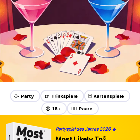
🥳 Party
🍺 Trinkspiele
🃏 Kartenspiele
🔞 18+
❤️‍🔥 Paare
Partyspiel des Jahres 2026 🔥
Most Likely To®