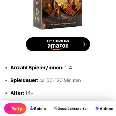
Erhältlich bei
Anzahl Spieler/innen:
1-4
Spieldauer:
ca. 60-120 Minuten
Alter:
14+
🕹
🥳
👋
🍿
Party
Spiele
Videos
Gesprächsstarter
Erforsche mit Gloomhaven ein weitläufiges