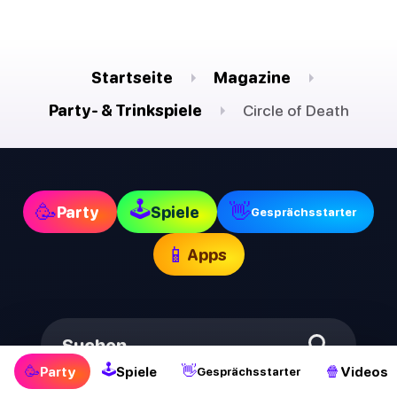
Startseite
Magazine
Party- & Trinkspiele
Circle of Death
🕹
🥳
👋
Party
Spiele
Gesprächsstarter
📱
Apps
Suchen
🕹
🥳
👋
🍿
Party
Spiele
Videos
Gesprächsstarter