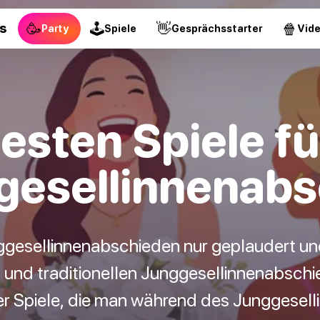
🥳
🕹
👋
🍿
s
Party
Spiele
Gesprächsstarter
Vid
esten Spiele f
gesellinnenabs
gesellinnenabschieden nur geplaudert und n
 und traditionellen Junggesellinnenabschie
 Spiele, die man während des Junggesell