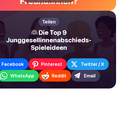
Freund:innen?
Teilen
👰 Die Top 9
Junggesellinnenabschieds-
Spieleideen
Facebook
Pinterest
Twitter / X
WhatsApp
Reddit
Email