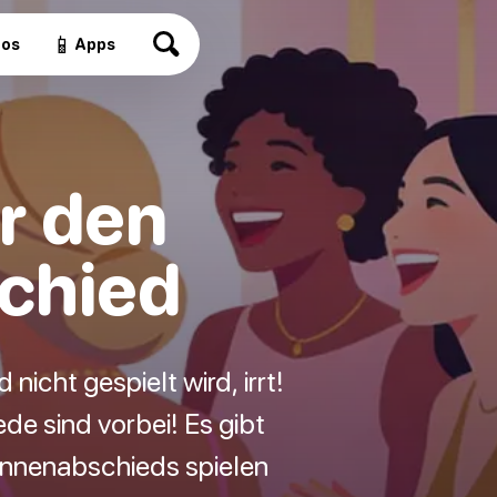
📱
eos
Apps
ür den
chied
icht gespielt wird, irrt!
de sind vorbei! Es gibt
innenabschieds spielen