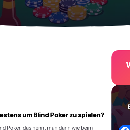
estens um Blind Poker zu spielen?
ind Poker, das nennt man dann wie beim