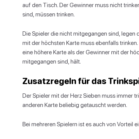
auf den Tisch. Der Gewinner muss nicht trinken
sind, müssen trinken.
Die Spieler die nicht mitgegangen sind, legen 
mit der höchsten Karte muss ebenfalls trinken. 
eine höhere Karte als der Gewinner mit der hö
mitgegangen sind, hält.
Zusatzregeln für das Trinkspi
Der Spieler mit der Herz Sieben muss immer tri
anderen Karte beliebig getauscht werden.
Bei mehreren Spielern ist es auch von Vorteil 