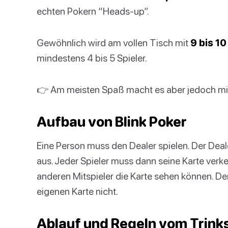
echten Pokern “Heads-up”.
Gewöhnlich wird am vollen Tisch mit
9 bis 1
mindestens 4 bis 5 Spieler.
👉 Am meisten Spaß macht es aber jedoch mit e
Aufbau von Blink Poker
Eine Person muss den Dealer spielen. Der Deale
aus. Jeder Spieler muss dann seine Karte verke
anderen Mitspieler die Karte sehen können. Der
eigenen Karte nicht.
Ablauf und Regeln vom Trinks