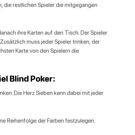
, die restlichen Spieler die mitgegangen
danach ihre Karten auf den Tisch. Der Spieler
Zusätzlich muss jeder Spieler trinken, der
chsten Karte von den Spielern die
el Blind Poker:
nken. Die Herz Sieben kann dabei mit jeder
eine Reihenfolge der Farben festzulegen.