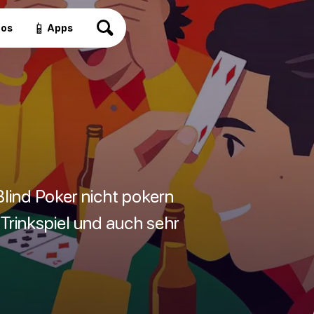
📱
eos
Apps
 Blind Poker nicht pokern
Trinkspiel und auch sehr