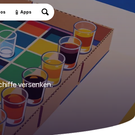
📱
eos
Apps
chiffe versenken.