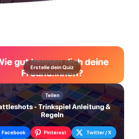
Wie gut kennen dich deine
Erstelle dein Quiz
Freund:innen?
Teilen
attleshots - Trinkspiel Anleitung &
Regeln
Facebook
Pinterest
Twitter / X