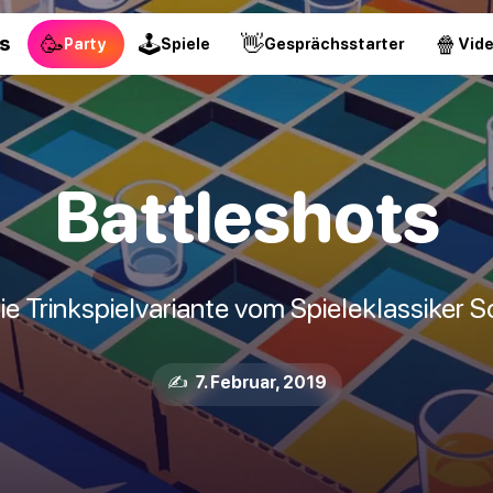
🥳
🕹
👋
🍿
s
Party
Spiele
Gesprächsstarter
Vid
Battleshots
die Trinkspielvariante vom Spieleklassiker S
✍️ 7. Februar, 2019