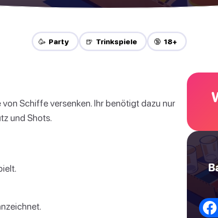
🥳 Party
🍺 Trinkspiele
🔞 18+
 von Schiffe versenken. Ihr benötigt dazu nur
utz und Shots.
B
ielt.
nzeichnet.