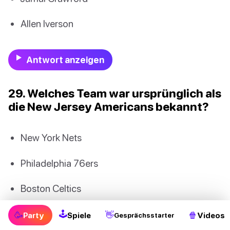
Allen Iverson
Antwort anzeigen
29. Welches Team war ursprünglich als
die New Jersey Americans bekannt?
New York Nets
Philadelphia 76ers
Boston Celtics
Brooklyn Nets
🕹
🥳
👋
🍿
Party
Spiele
Videos
Gesprächsstarter