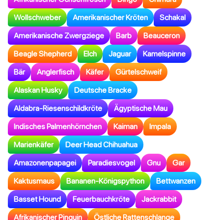
Wollschweber
Amerikanischer Kröten
Schakal
Amerikanische Zwergziege
Barb
Beauceron
Beagle Shepherd
Elch
Jaguar
Kamelspinne
Bär
Anglerfisch
Käfer
Gürtelschweif
Alaskan Husky
Deutsche Bracke
Aldabra-Riesenschildkröte
Ägyptische Mau
Indisches Palmenhörnchen
Kaiman
Impala
Marienkäfer
Deer Head Chihuahua
Amazonenpapagei
Paradiesvogel
Gnu
Gar
Kaktusmaus
Bananen-Königspython
Bettwanzen
Basset Hound
Feuerbauchkröte
Jackrabbit
Afrikanischer Pinguin
Östliche Rattenschlange