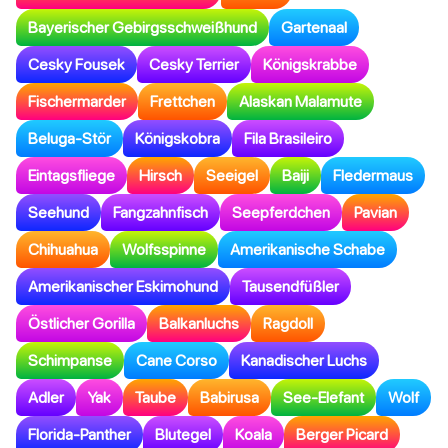
Bayerischer Gebirgsschweißhund
Gartenaal
Cesky Fousek
Cesky Terrier
Königskrabbe
Fischermarder
Frettchen
Alaskan Malamute
Beluga-Stör
Königskobra
Fila Brasileiro
Eintagsfliege
Hirsch
Seeigel
Baiji
Fledermaus
Seehund
Fangzahnfisch
Seepferdchen
Pavian
Chihuahua
Wolfsspinne
Amerikanische Schabe
Amerikanischer Eskimohund
Tausendfüßler
Östlicher Gorilla
Balkanluchs
Ragdoll
Schimpanse
Cane Corso
Kanadischer Luchs
Adler
Yak
Taube
Babirusa
See-Elefant
Wolf
Florida-Panther
Blutegel
Koala
Berger Picard