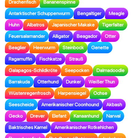
Drachenfisch
Bananenspinne
Antarktischer Schuppenwurm
Bengaltiger
Meagle
Huhn
Albatros
Japanischer Makake
Tigerfalter
Feuersalamander
Alligator
Beagador
Otter
Beaglier
Heerwurm
Steinbock
Genette
Ragamuffin
Fischkatze
Strauß
Galapagos-Schildkröte
Seepocken
Dalmadoodle
Barrakuda
Otterhund
Dunker
Weißer Thun
Wüstenregenfrosch
Harpensiegel
Ochse
Seescheide
Amerikanischer Coonhound
Akbash
Gecko
Drever
Elefant
Kanaanhund
Narwal
Baktrisches Kamel
Amerikanischer Rotkehlchen