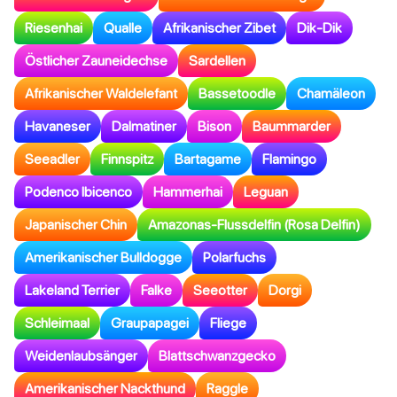
Riesenhai
Qualle
Afrikanischer Zibet
Dik-Dik
Östlicher Zauneidechse
Sardellen
Afrikanischer Waldelefant
Bassetoodle
Chamäleon
Havaneser
Dalmatiner
Bison
Baummarder
Seeadler
Finnspitz
Bartagame
Flamingo
Podenco Ibicenco
Hammerhai
Leguan
Japanischer Chin
Amazonas-Flussdelfin (Rosa Delfin)
Amerikanischer Bulldogge
Polarfuchs
Lakeland Terrier
Falke
Seeotter
Dorgi
Schleimaal
Graupapagei
Fliege
Weidenlaubsänger
Blattschwanzgecko
Amerikanischer Nackthund
Raggle