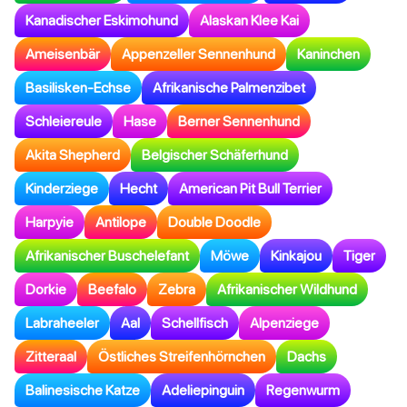
Kanadischer Eskimohund
Alaskan Klee Kai
Ameisenbär
Appenzeller Sennenhund
Kaninchen
Basilisken-Echse
Afrikanische Palmenzibet
Schleiereule
Hase
Berner Sennenhund
Akita Shepherd
Belgischer Schäferhund
Kinderziege
Hecht
American Pit Bull Terrier
Harpyie
Antilope
Double Doodle
Afrikanischer Buschelefant
Möwe
Kinkajou
Tiger
Dorkie
Beefalo
Zebra
Afrikanischer Wildhund
Labraheeler
Aal
Schellfisch
Alpenziege
Zitteraal
Östliches Streifenhörnchen
Dachs
Balinesische Katze
Adeliepinguin
Regenwurm