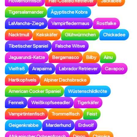
Flowerhornfisch
Flat-Coated Retriever
Jackabee
Tigersalamander
Ägyptische Kobra
LaMancha-Ziege
Vampirfledermaus
Rostfalke
Nacktmull
Kekskäfer
Glühwürmchen
Chickadee
Tibetischer Spaniel
Falsche Witwe
Jaguarundi-Katze
Bergamasco
Bilby
Ainu
Vielfraß
Arapaima
Labrador Retriever
Cavapoo
Hartkopfwels
Alpiner Dachsbracke
American Cocker Spaniel
Wüstenschildkröte
Fennek
Weißkopfseeadler
Tigerkäfer
Vampirtintenfisch
Trommelfisch
Feist
Geigenkrabbe
Marderhund
Erdwolf
Afrikanischer Ochsenfrosch
Dingo
Chimära