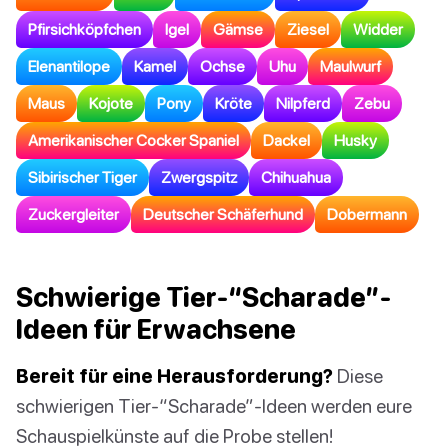
Pfirsichköpfchen
Igel
Gämse
Ziesel
Widder
Elenantilope
Kamel
Ochse
Uhu
Maulwurf
Maus
Kojote
Pony
Kröte
Nilpferd
Zebu
Amerikanischer Cocker Spaniel
Dackel
Husky
Sibirischer Tiger
Zwergspitz
Chihuahua
Zuckergleiter
Deutscher Schäferhund
Dobermann
Schwierige Tier-“Scharade”-
Ideen für Erwachsene
Bereit für eine Herausforderung?
Diese
schwierigen Tier-“Scharade”-Ideen werden eure
Schauspielkünste auf die Probe stellen!