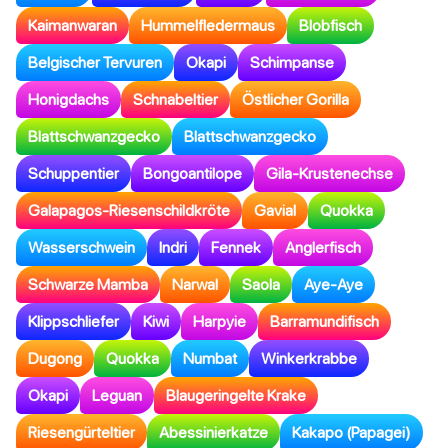
Kaimanwaran
Hummelfledermaus
Blobfisch
Belgischer Tervuren
Okapi
Schimpanse
Honigdachs
Schnabeltier
Östlicher Gorilla
Blattschwanzgecko
Blattschwanzgecko
Schuppentier
Bongoantilope
Gila-Krustenechse
Galapagos-Riesenschildkröte
Gavial
Quokka
Wasserschwein
Indri
Fennek
Anglerfisch
Schwarze Mamba
Narwal
Saola
Aye-Aye
Klippschliefer
Kiwi
Harpyie
Barramundifisch
Dugong
Quokka
Numbat
Winkerkrabbe
Okapi
Leguan
Blaugeringelte Krake
Riesengürteltier
Abessinierkatze
Kakapo (Papagei)