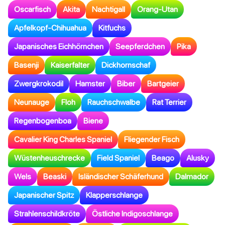
Oscarfisch
Akita
Nachtigall
Orang-Utan
Apfelkopf-Chihuahua
Kitfuchs
Japanisches Eichhörnchen
Seepferdchen
Pika
Basenji
Kaiserfalter
Dickhornschaf
Zwergkrokodil
Hamster
Biber
Bartgeier
Neunauge
Floh
Rauchschwalbe
Rat Terrier
Regenbogenboa
Biene
Cavalier King Charles Spaniel
Fliegender Fisch
Wüstenheuschrecke
Field Spaniel
Beago
Alusky
Wels
Beaski
Isländischer Schäferhund
Dalmador
Japanischer Spitz
Klapperschlange
Strahlenschildkröte
Östliche Indigoschlange