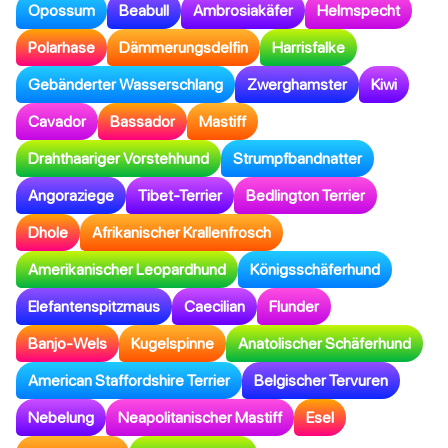
Opossum
Beabull
Ambrosiakäfer
Helmspecht
Polarhase
Dämmerungsdelfin
Harrisfalke
Gebänderter Wasserschlang
Zwerghamster
Kiwi
Cavador
Bassador
Mastiff
Drahthaariger Vorstehhund
Strumpfbandnatter
Angoraziege
Tibet-Terrier
Bedlington Terrier
Dhole
Afrikanischer Krallenfrosch
Amerikanischer Leopardhund
Königsschäferhund
Elefantenspitzmaus
Caecilian
Flunder
Banjo-Wels
Kugelspinne
Anatolischer Schäferhund
American Staffordshire Terrier
Belgischer Tervuren
Nebelung
Neapolitanischer Mastiff
Esel