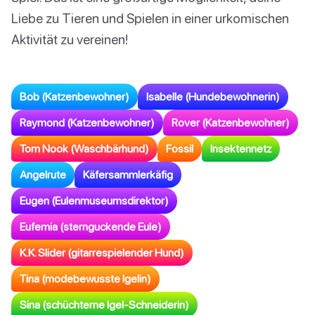
Liebe zu Tieren und Spielen in einer urkomischen
Aktivität zu vereinen!
Bob (Katzenbewohner)
Isabelle (Hundebewohnerin)
Raymond (Katzenbewohner)
Rover (Katzenbewohner)
Tom Nook (Waschbärhund)
Fossil
Insektennetz
Angelrute
Käfersammlerkäfig
Eugen (Eulenmuseumsdirektor)
Eufemia (sternguckende Eule)
K.K. Slider (gitarrespielender Hund)
Tina (modebewusste Igelin)
Sina (schüchterne Igel-Schneiderin)