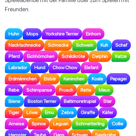
Freunden.
Huhn
Mops
Yorkshire Terrier
Einhorn
Nacktschnecke
Schnecke
Schwein
Kuh
Schaf
Pferd
Eichhörnchen
Schildkröte
Delphin
Katze
Labrador
Hund
Chow Chow
Elefant
Erdmännchen
Eisbär
Kaninchen
Koala
Papagei
Rabe
Schimpanse
Frosch
Ratte
Maus
Biene
Boston Terrier
Baltimoretrupial
Star
Tiger
Löwe
Emu
Zebra
Giraffe
Käfer
Ameise
Spinne
Leguan
Schmetterling
Collie
Hamster
Taube
Gans
Schwan
Saatkrähe