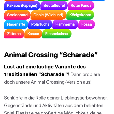
Kakapo (Papagei)
Beutelteufel
Roter Panda
Seeleopard
Dhole (Wildhund)
Königskobra
Nasenaffe
Polarfuchs
Hammerhai
Fossa
Zitteraal
Kasuar
Riesenkalmar
Animal Crossing “Scharade”
Lust auf eine lustige Variante des
traditionellen “Scharade”?
Dann probiere
doch unsere Animal Crossing-Version aus!
Schlüpfe in die Rolle deiner Lieblingstierbewohner,
Gegenstände und Aktivitäten aus dem beliebten
Spiel. Das ist eine großartige Möglichkeit, deine