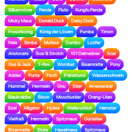
Silbermöwe
Panda
Pluto
Kungfu Panda
Micky Maus
Donald Duck
Daisy Duck
Froschkönig
König der Löwen
Pumba
Timon
Nala
Simba
Mufasa
Dumbo
Luzifer
Aristocats
Susi & Strolch
101 Dalmatiner
Scar
Gus & Jack
T-Rex
Wombat
Bisamratte
Pony
Addax
Puma
Fisch
Präriehund
Wasserschwein
Hummel
Hermelin
Gnu
Stier
Ameisenbär
Blaukrabbe
Bison
Moschustier
Orang-Utan
Esel
Alligator
Hyäne
Wellensittich
Hamster
Vielfraß
Hermelin
Spitzmaus
Gürteltier
Bisamratte
Stute
Haselmaus
Spitzmaus