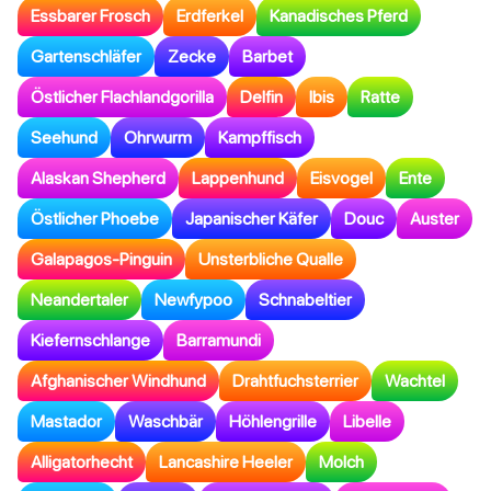
Essbarer Frosch
Erdferkel
Kanadisches Pferd
Gartenschläfer
Zecke
Barbet
Östlicher Flachlandgorilla
Delfin
Ibis
Ratte
Seehund
Ohrwurm
Kampffisch
Alaskan Shepherd
Lappenhund
Eisvogel
Ente
Östlicher Phoebe
Japanischer Käfer
Douc
Auster
Galapagos-Pinguin
Unsterbliche Qualle
Neandertaler
Newfypoo
Schnabeltier
Kiefernschlange
Barramundi
Afghanischer Windhund
Drahtfuchsterrier
Wachtel
Mastador
Waschbär
Höhlengrille
Libelle
Alligatorhecht
Lancashire Heeler
Molch