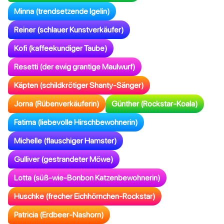
Minna (trendsetzende Igelin)
Reiner (schlauer Kunstverkäufer)
Kofi (kaffeekundiger Taube)
Resetti (der ewig grantige Maulwurf)
Käpten (schildkrötiger Shanty-Sänger)
Jorna (Rübenverkäuferin)
Günther (Rockstar-Koala)
Fatima (liebevolle Hirschbewohnerin)
Michelle (flauschiger Hamster)
Gulliver (gestrandeter Möwe)
Lotta (süß-wie-Bonbon Katzenbewohnerin)
Huschke (frecher Eichhörnchen-Rockstar)
Patricia (Erdbeer-Nashorn)