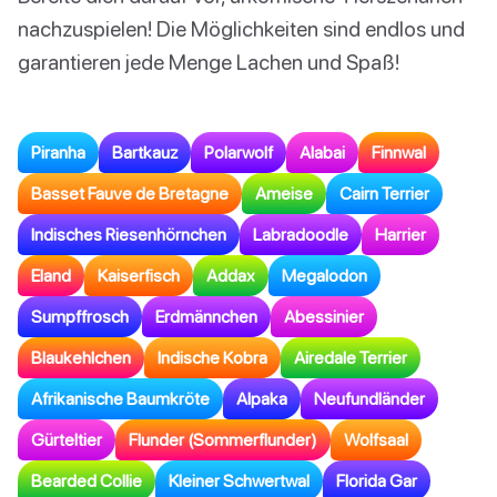
nachzuspielen! Die Möglichkeiten sind endlos und
garantieren jede Menge Lachen und Spaß!
Piranha
Bartkauz
Polarwolf
Alabai
Finnwal
Basset Fauve de Bretagne
Ameise
Cairn Terrier
Indisches Riesenhörnchen
Labradoodle
Harrier
Eland
Kaiserfisch
Addax
Megalodon
Sumpffrosch
Erdmännchen
Abessinier
Blaukehlchen
Indische Kobra
Airedale Terrier
Afrikanische Baumkröte
Alpaka
Neufundländer
Gürteltier
Flunder (Sommerflunder)
Wolfsaal
Bearded Collie
Kleiner Schwertwal
Florida Gar