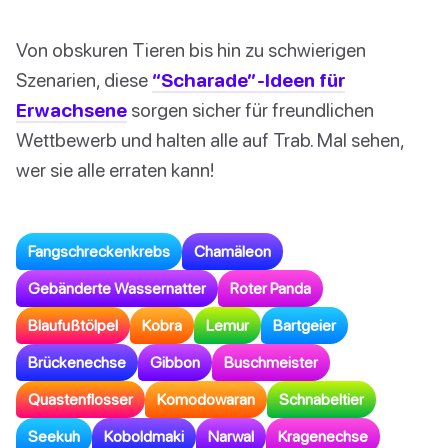
Von obskuren Tieren bis hin zu schwierigen
Szenarien, diese
“Scharade”-Ideen für
Erwachsene
sorgen sicher für freundlichen
Wettbewerb und halten alle auf Trab. Mal sehen,
wer sie alle erraten kann!
Fangschreckenkrebs
Chamäleon
Gebänderte Wassernatter
Roter Panda
Blaufußtölpel
Kobra
Lemur
Bartgeier
Brückenechse
Gibbon
Buschmeister
Quastenflosser
Komodowaran
Schnabeltier
Seekuh
Koboldmaki
Narwal
Kragenechse