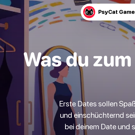
PsyCat Game
Was du zum 
Erste Dates sollen Spa
und einschüchternd sei
bei deinem Date und 