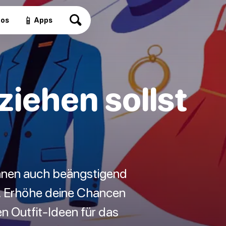
📱
eos
Apps
iehen sollst
önnen auch beängstigend
n. Erhöhe deine Chancen
 Outfit-Ideen für das