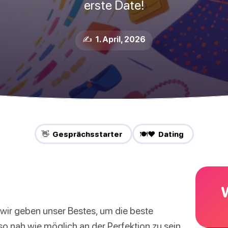
erste Date!
✍️ 1. April, 2026
👋 Gesprächsstarter
🍽️❤️ Dating
 wir geben unser Bestes, um die beste
so nah wie möglich an der Perfektion zu sein.