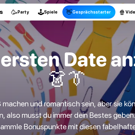
🥳
🕹
👋
🍿
s
Party
Spiele
Gesprächsstarter
Vid
ersten Date anz
👗👔
ß machen und romantisch sein, aber sie k
n, also musst du immer dein Bestes gebe
sammle Bonuspunkte mit diesen fabelhaften