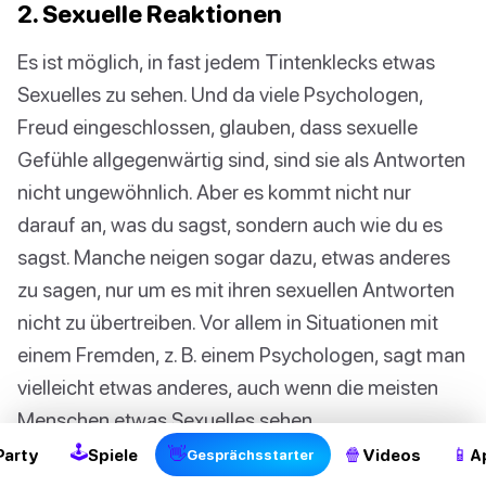
2. Sexuelle Reaktionen
Es ist möglich, in fast jedem Tintenklecks etwas
Sexuelles zu sehen. Und da viele Psychologen,
Freud eingeschlossen, glauben, dass sexuelle
Gefühle allgegenwärtig sind, sind sie als Antworten
nicht ungewöhnlich. Aber es kommt nicht nur
darauf an, was du sagst, sondern auch wie du es
sagst. Manche neigen sogar dazu, etwas anderes
zu sagen, nur um es mit ihren sexuellen Antworten
nicht zu übertreiben. Vor allem in Situationen mit
einem Fremden, z. B. einem Psychologen, sagt man
2
vielleicht etwas anderes, auch wenn die meisten
Menschen etwas Sexuelles sehen.
🕹
👋
🍿
📱
Party
Spiele
Videos
A
Gesprächsstarter