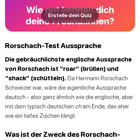
Wie gut kennen dich
Erstelle dein Quiz
deine Freund:innen?
Rorschach-Test Aussprache
Die gebräuchlichste englische Aussprache
von Rorschach ist “roar” (brüllen) und
“shack” (schütteln).
Da Hermann Rorschach
Schweizer war, wäre die eigentliche Aussprache
deutsch - also ganz ähnlich wie die englische, aber
mit dem typisch deutschen
ch
am Ende, das eher
wie ein tiefes Zischen klingt.
Was ist der Zweck des Rorschach-