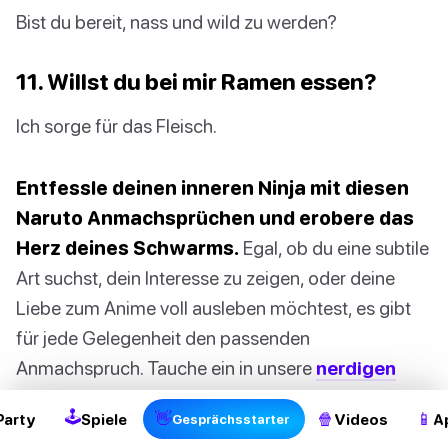
Bist du bereit, nass und wild zu werden?
11. Willst du bei mir Ramen essen?
Ich sorge für das Fleisch.
Entfessle deinen inneren Ninja mit diesen
Naruto Anmachsprüchen und erobere das
Herz deines Schwarms.
Egal, ob du eine subtile
Art suchst, dein Interesse zu zeigen, oder deine
Liebe zum Anime voll ausleben möchtest, es gibt
für jede Gelegenheit den passenden
Anmachspruch. Tauche ein in unsere
nerdigen
Anmachsprüche
für mehr Geek-Charme, oder
🕹
👋
🍿
📱
Party
Spiele
Videos
A
Gesprächsstarter
halte die Energie leicht mit unseren
lustigen