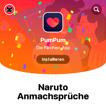
PumPum
Die Pärchen-App
Installieren
Naruto
Anmachsprüche