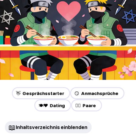
👋 Gesprächsstarter
😏 Anmachsprüche
🍽️❤️ Dating
❤️‍🔥 Paare
📖
Inhaltsverzeichnis einblenden