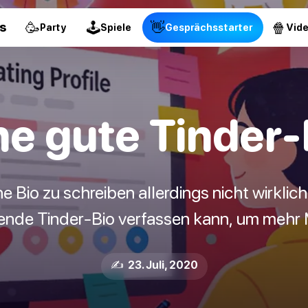
🥳
🕹
👋
🍿
s
Party
Spiele
Gesprächsstarter
Vid
e gute Tinder-
ne Bio zu schreiben allerdings nicht wirklich.
ende Tinder-Bio verfassen kann, um mehr 
✍️ 23. Juli, 2020