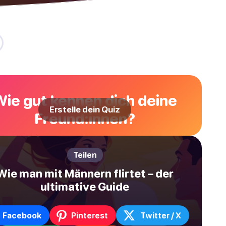
Wie gut kennen dich deine
Erstelle dein Quiz
Freund:innen?
Teilen
Wie man mit Männern flirtet – der
ultimative Guide
Facebook
Pinterest
Twitter / X