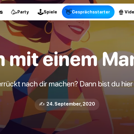
🥳
🕹
👋
🍿
s
Party
Spiele
Gesprächsstarter
Vid
 mit einem Mann
errückt nach dir machen? Dann bist du hier 
✍️ 24. September, 2020