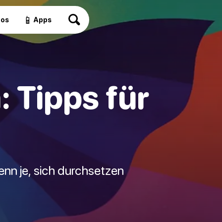
📱
eos
Apps
 Tipps für
denn je, sich durchsetzen