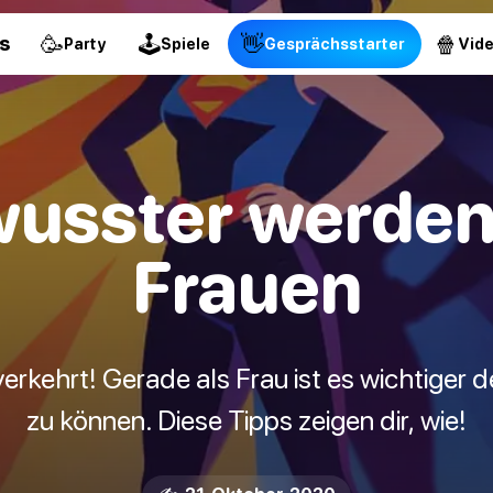
🥳
🕹
👋
🍿
s
Party
Spiele
Gesprächsstarter
Vid
usster werden:
Frauen
verkehrt! Gerade als Frau ist es wichtiger 
zu können. Diese Tipps zeigen dir, wie!