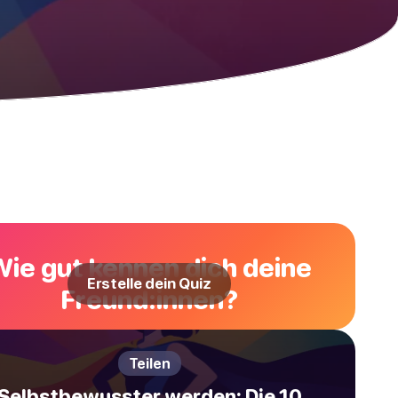
Wie gut kennen dich deine
Erstelle dein Quiz
Freund:innen?
Teilen
Selbstbewusster werden: Die 10