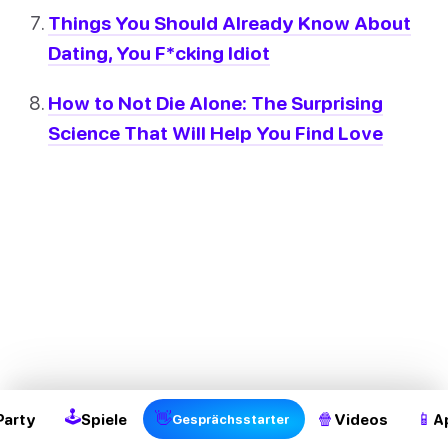
Things You Should Already Know About
Dating, You F*cking Idiot
How to Not Die Alone: The Surprising
Science That Will Help You Find Love
🕹
👋
🍿
📱
Party
Spiele
Videos
A
Gesprächsstarter