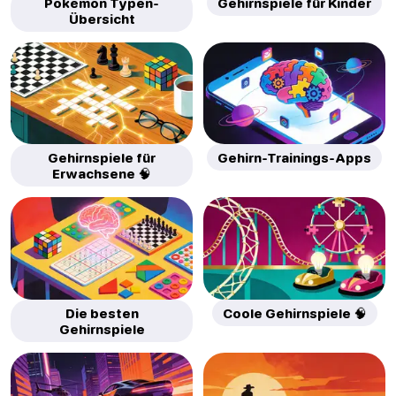
Pokémon Typen-
Gehirnspiele für Kinder
Übersicht
Gehirnspiele für
Gehirn-Trainings-Apps
Erwachsene 🧠
Die besten
Coole Gehirnspiele 🧠
Gehirnspiele