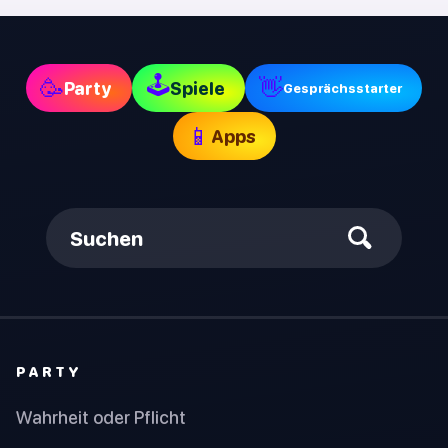
🕹
🥳
👋
Party
Spiele
Gesprächsstarter
📱
Apps
Suchen
PARTY
Wahrheit oder Pflicht