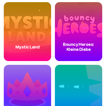
Bouncy Heroes:
Mystic Land
Kleine Diebe