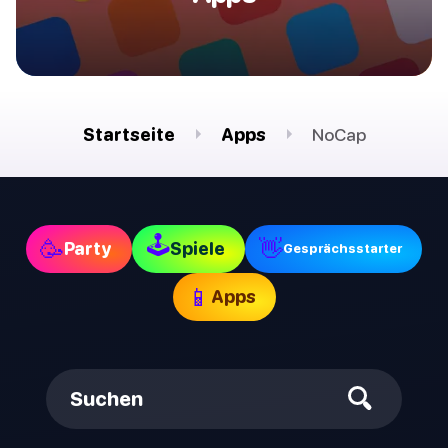
Startseite
Apps
NoCap
🕹
🥳
👋
Party
Spiele
Gesprächsstarter
📱
Apps
Suchen